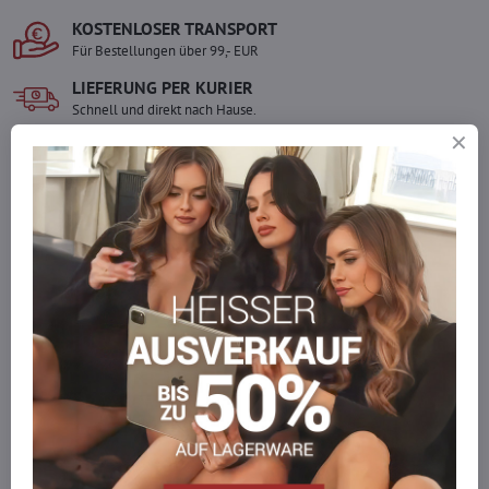
KOSTENLOSER TRANSPORT
Für Bestellungen über 99,- EUR
LIEFERUNG PER KURIER
Schnell und direkt nach Hause.
SICHERE ZAHLUNGEN
Gesicherte Online-Zahlungen
Ware auf Lager
Wir versenden sofort
Werden Sie Teil von everlady
Werden Sie Teil von everlady und genießen Sie einen
5 %
Mitgliedervorteil
bei jedem Einkauf.
Der Vorteil wird automatisch im Warenkorb angewendet.
Möchten Sie mehr bestellen, als wir
auf Lager haben?
Zögern Sie nicht, uns zu kontaktieren, wir füllen die Ware für Sie
wieder auf!