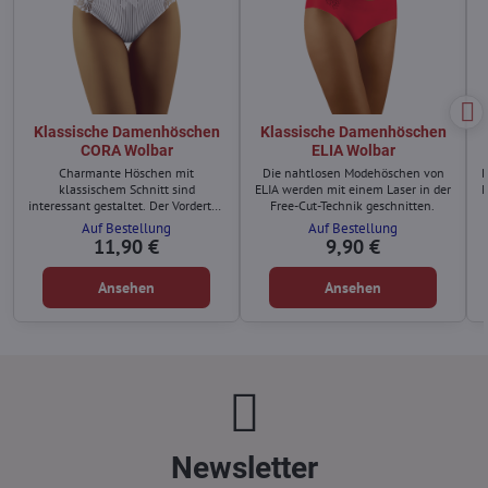
Klassische Damenhöschen
Klassische Damenhöschen
CORA Wolbar
ELIA Wolbar
Charmante Höschen mit
Die nahtlosen Modehöschen von
D
klassischem Schnitt sind
ELIA werden mit einem Laser in der
M
interessant gestaltet. Der Vorderteil
Free-Cut-Technik geschnitten.
besteht aus: gestreiftem Stoff,
Auf Bestellung
Auf Bestellung
Blumenstickerei und einer Schleife.
11,90 €
9,90 €
Ansehen
Ansehen
Newsletter