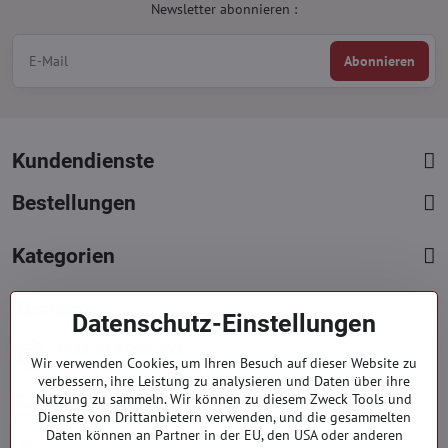
Newsletter abonnieren :
Abonnieren
Kundendienste
Bestellungen
Kategorien
Kontakte
Datenschutz-Einstellungen
+421 919 060 751
Wir verwenden Cookies, um Ihren Besuch auf dieser Website zu
Mont. - Freit. : 09:00 - 15:00 hod.
verbessern, ihre Leistung zu analysieren und Daten über ihre
info​@everlady​.eu
Nutzung zu sammeln. Wir können zu diesem Zweck Tools und
Dienste von Drittanbietern verwenden, und die gesammelten
Non stop ( 24/7 )
Daten können an Partner in der EU, den USA oder anderen