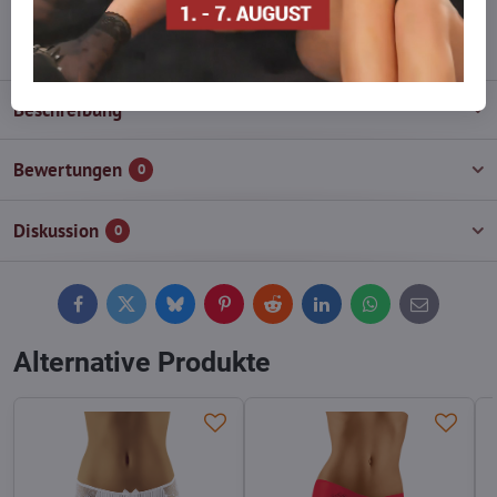
info​@everlady​.eu
Beschreibung
Bewertungen
0
Diskussion
0
Facebook
Twitter
Bluesky
Pinterest
Reddit
LinkedIn
WhatsApp
E-
mail
Alternative Produkte