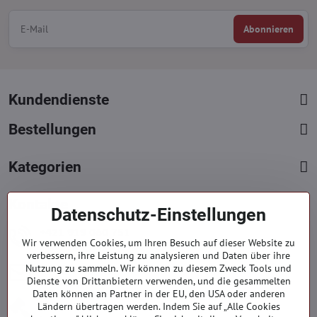
Abonnieren
Kundendienste
Bestellungen
Kategorien
Kontakte
Datenschutz-Einstellungen
+421 919 060 751
Wir verwenden Cookies, um Ihren Besuch auf dieser Website zu
Mont. - Freit. : 09:00 - 15:00 hod.
verbessern, ihre Leistung zu analysieren und Daten über ihre
info​@everlady​.eu
Nutzung zu sammeln. Wir können zu diesem Zweck Tools und
Dienste von Drittanbietern verwenden, und die gesammelten
Non stop ( 24/7 )
Daten können an Partner in der EU, den USA oder anderen
Impressum
Ländern übertragen werden. Indem Sie auf „Alle Cookies