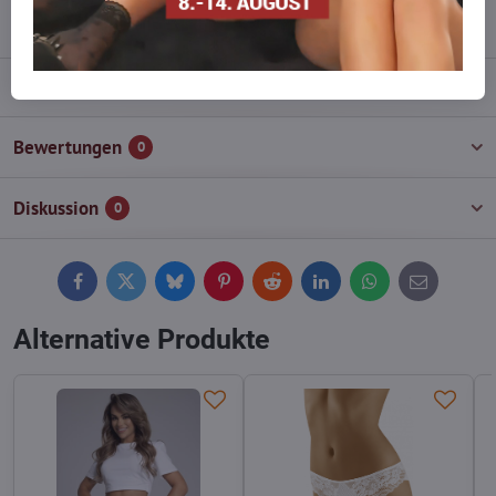
info​@everlady​.eu
Beschreibung
Bewertungen
0
Diskussion
0
Facebook
Twitter
Bluesky
Pinterest
Reddit
LinkedIn
WhatsApp
E-
mail
Alternative Produkte