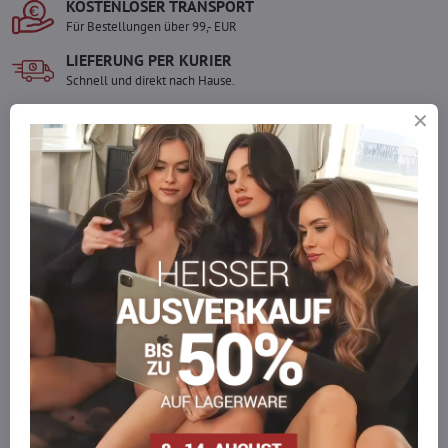
KOSTENLOSER TRANSPORT
Für Bestellungen über 99,- EUR
LIEFERUNG PER KURIER
Schnell und direkt nach Hause.
SICHERE ZAHLUNGEN
Gesicherte Online-Zahlungen
Ware auf Lager
Wir versenden sofort
Werden Sie Teil von everlady
Werden Sie Teil von everlady und genießen Sie einen
5 %
Mitgliedervorteil
bei jedem Einkauf.
Der Vorteil wird automatisch im Warenkorb angewendet.
Möchten Sie mehr bestellen, als wir
auf Lager haben?
Zögern Sie nicht, uns zu kontaktieren, wir füllen die Ware für Sie
wieder auf!