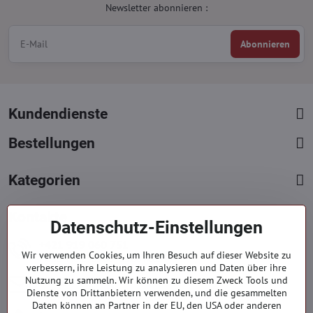
Newsletter abonnieren :
Abonnieren
Kundendienste
Bestellungen
Kategorien
Kontakte
Datenschutz-Einstellungen
+421 919 060 751
Wir verwenden Cookies, um Ihren Besuch auf dieser Website zu
Mont. - Freit. : 09:00 - 15:00 hod.
verbessern, ihre Leistung zu analysieren und Daten über ihre
info​@everlady​.eu
Nutzung zu sammeln. Wir können zu diesem Zweck Tools und
Dienste von Drittanbietern verwenden, und die gesammelten
Non stop ( 24/7 )
Daten können an Partner in der EU, den USA oder anderen