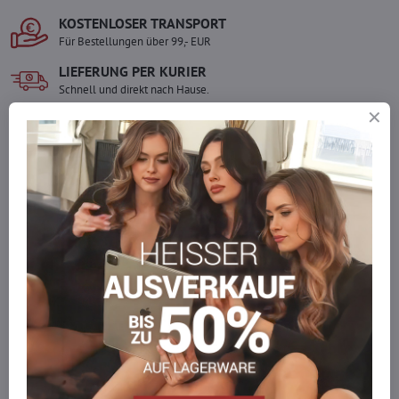
KOSTENLOSER TRANSPORT
Für Bestellungen über 99,- EUR
LIEFERUNG PER KURIER
Schnell und direkt nach Hause.
SICHERE ZAHLUNGEN
Gesicherte Online-Zahlungen
Ware auf Lager
Wir versenden sofort
Werden Sie Teil von everlady
Werden Sie Teil von everlady und genießen Sie einen
5 %
Mitgliedervorteil
bei jedem Einkauf.
Der Vorteil wird automatisch im Warenkorb angewendet.
Möchten Sie mehr bestellen, als wir
auf Lager haben?
Zögern Sie nicht, uns zu kontaktieren, wir füllen die Ware für Sie
wieder auf!