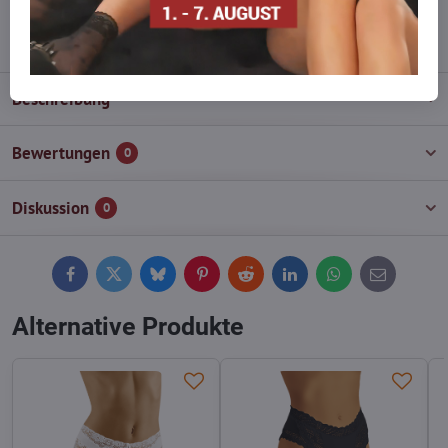
info​@everlady​.eu
Beschreibung
Bewertungen
0
Diskussion
0
Facebook
Twitter
Bluesky
Pinterest
Reddit
LinkedIn
WhatsApp
E-
mail
Alternative Produkte