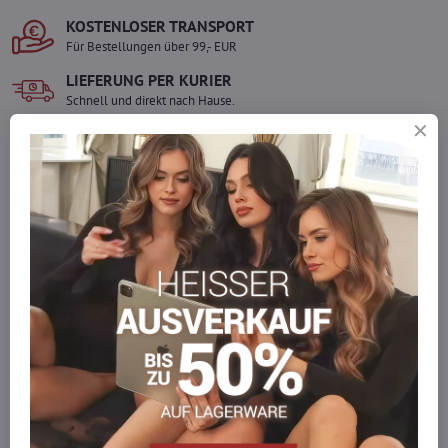
KOSTENLOSER TRANSPORT
Für Bestellungen über 99,- EUR
LIEFERUNG PER KURIER
Schnell und direkt nach Hause.
SICHERE ZAHLUNGEN
Gesicherte Online-Zahlungen
Ware auf Lager
Wir versenden sofort
Werden Sie Teil von everlady
Werden Sie Teil von everlady und genießen Sie einen
5 %
Mitgliedervorteil
bei jedem Einkauf.
Der Vorteil wird automatisch im Warenkorb angewendet.
Möchten Sie mehr bestellen, als wir
auf Lager haben?
Zögern Sie nicht, uns zu kontaktieren, wir füllen die Ware für Sie
wieder auf!