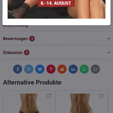
info​@everlady​.eu
Beschreibung
Bewertungen
0
Diskussion
0
Facebook
Twitter
Bluesky
Pinterest
Reddit
LinkedIn
WhatsApp
E-
mail
Alternative Produkte