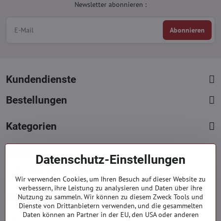
Newsletter abonnieren :
Abonnieren
Kundendienste
Bestellungen
Kategorien
Kontakte
Datenschutz-Einstellungen
+421 919 060 751
Wir verwenden Cookies, um Ihren Besuch auf dieser Website zu
Mont. - Freit. : 09:00 - 15:00 hod.
verbessern, ihre Leistung zu analysieren und Daten über ihre
info​@everlady​.eu
Nutzung zu sammeln. Wir können zu diesem Zweck Tools und
Dienste von Drittanbietern verwenden, und die gesammelten
Non stop ( 24/7 )
Daten können an Partner in der EU, den USA oder anderen