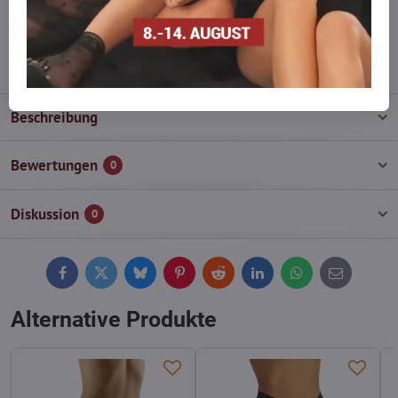
wieder auf!
info​@everlady​.eu
Beschreibung
Bewertungen
0
Diskussion
0
Facebook
Twitter
Bluesky
Pinterest
Reddit
LinkedIn
WhatsApp
E-
mail
Alternative Produkte