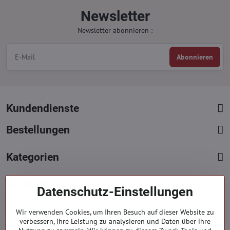
Newsletter
Newsletter abonnieren :
Abonnieren
Kundendienste
Bestellungen
Kategorien
Kontakte
Datenschutz-Einstellungen
+421 919 060 751
Wir verwenden Cookies, um Ihren Besuch auf dieser Website zu
Mont. - Freit. : 09:00 - 15:00 hod.
verbessern, ihre Leistung zu analysieren und Daten über ihre