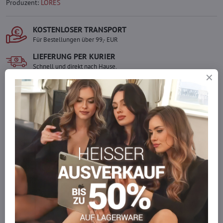
Produzent:
LORES
KOSTENLOSER TRANSPORT
Für Bestellungen über 99,- EUR
LIEFERUNG PER KURIER
Schnell und direkt nach Hause.
SICHERE ZAHLUNGEN
Gesicherte Online-Zahlungen
Ware auf Lager
Wir versenden sofort
Werden Sie Teil von everlady
Werden Sie Teil von everlady und genießen Sie einen
5 %
Mitgliedervorteil
bei jedem Einkauf.
Der Vorteil wird automatisch im Warenkorb angewendet.
Möchten Sie mehr bestellen, als wir
auf Lager haben?
Zögern Sie nicht, uns zu kontaktieren, wir füllen die Ware für Sie