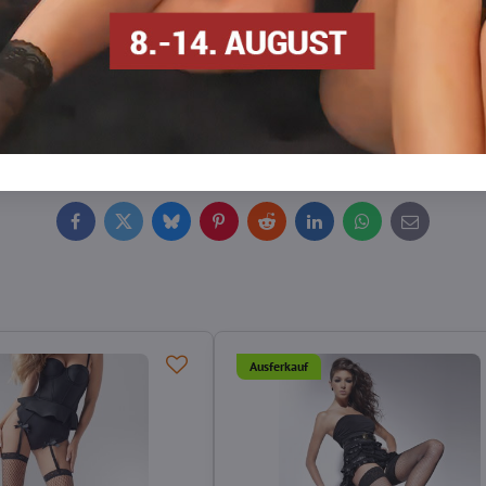
Strümpfe, der für Komfort beim Tragen sorgte. Derzeit sind auf dem
ch die Strümpfe nicht an den Oberschenkeln herunterrutschen. Au
 die Frauen tragen, um sinnlich und elegant auszusehen.
ASTAN
che
Strumpfgürtel
Podväzkové pásy
Facebook
Twitter
Bluesky
Pinterest
Reddit
LinkedIn
WhatsApp
E-
mail
Ausferkauf