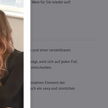
eren, wir füllen die Ware für Sie wieder auf!
che, Strumpfhaltern und einer verstellbaren
it Strapsgürtel trägt, wird sich auf jeden Fall
rwäsche-Accessoires entscheiden.
gen werden. Als dekoratives Element der
m BH entsteht jedoch ein sexy und sinnliches