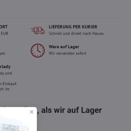
ORT
LIEFERUNG PER KURIER
- EUR
Schnell und direkt nach Hause.
Ware auf Lager
gen
Wir versenden sofort
erlady
ady und
 Einkauf.
sch im
bestellen, als wir auf Lager