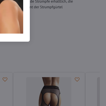
 Markt selbsttragende Strümpfe erhältlich, die
s diesem Grund dient der Strumpfgürtel