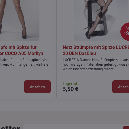
7,
3
fe mit Spitze für
Netz Strümpfe mit Spitze LUCR
er COCO A05 Marilyn
20 DEN BasBleu
alter für den Strapsgürtel sind
LUCREZIA Damen Netz Strümpfe sind aus
tiven, 4 cm langen, silikonfreien
hochwertigen Materialien gefertigt, was si
.
weich und strapazierfähig macht.
Lagernd
Ansehen
Anseh
5,50 €
etter