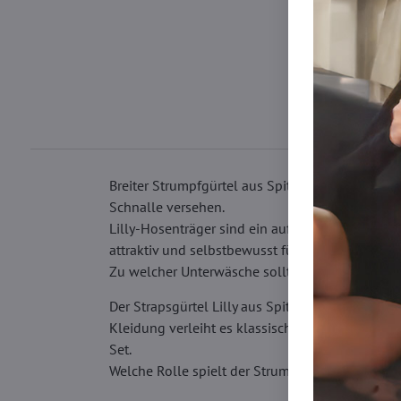
Breiter Strumpfgürtel aus Spitze mit Blumenmust
Schnalle versehen.
Lilly-Hosenträger sind ein außergewöhnlich fem
attraktiv und selbstbewusst fühlen. Kein Wunder
Zu welcher Unterwäsche sollte ein Strapsgürte
Der Strapsgürtel Lilly aus Spitze kann sowohl 
Kleidung verleiht es klassischer Damenunterwä
Set.
Welche Rolle spielt der Strumpfgürtel?