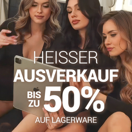
Zögern Sie nicht, uns zu kontakti
info​@everlady​.eu
Beschreibung
Bewertungen
Diskussion
0
0
er auf feinem Netz. Die Unterseite ist mit einer aufwendigen Rüs
inines Element der Damenbekleidung. Eine Frau, die Unterwäsche m
, dass sich so viele Frauen bereitwillig für den Kauf dieses Unte
l aus Spitze getragen werden?
mit schlichter Unterwäsche als auch mit Spitzenunterwäsche getra
sche Eleganz. In Kombination mit einem Spitzenhöschen und eine