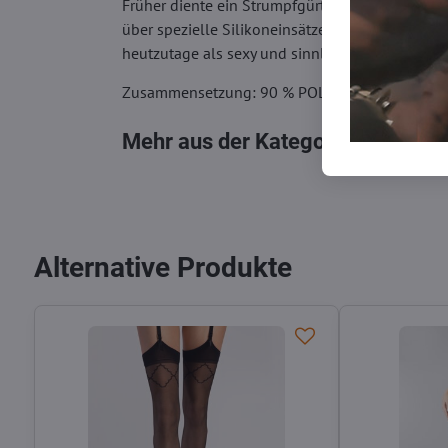
Früher diente ein Strumpfgürtel als Stütze für 
über spezielle Silikoneinsätze verfügen, wodur
heutzutage als sexy und sinnliche Unterwäsche,
Zusammensetzung: 90 % POLYESTER, 10 % EL
Mehr aus der Kategorie
Unterwäs
Alternative Produkte