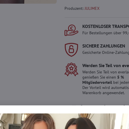
Produzent:
JULIMEX
KOSTENLOSER TRANSP
Für Bestellungen über 99,
SICHERE ZAHLUNGEN
Gesicherte Online-Zahlun
Werden Sie Teil von ev
Werden Sie Teil von everl
genießen Sie einen
5 %
Mitgliedervorteil
bei jedem
Der Vorteil wird automati
Warenkorb angewendet.
Möchten Sie mehr 
haben?