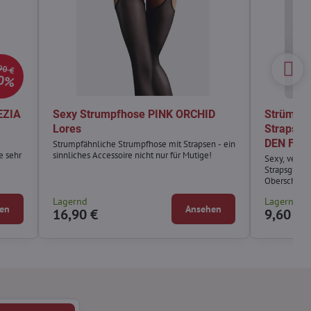
90 €
0%
EZIA
Sexy Strumpfhose PINK ORCHID
Strümpfe
Lores
Strapsgü
DEN Fior
Strumpfähnliche Strumpfhose mit Strapsen - ein
e sehr
sinnliches Accessoire nicht nur für Mutige!
Sexy, verfüh
Strapsgürte
Oberschenk
Lagernd
Lagernd
en
Ansehen
16,90 €
9,60 €