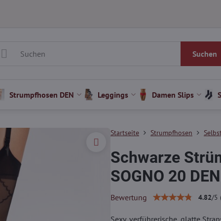
Suchen
Strumpfhosen DEN
Leggings
Damen Slips
Startseite
Strumpfhosen
Selbs
Schwarze Strüm
SOGNO 20 DEN 
Bewertung
4.82
/
5
Sexy, verführerische, glatte Stra