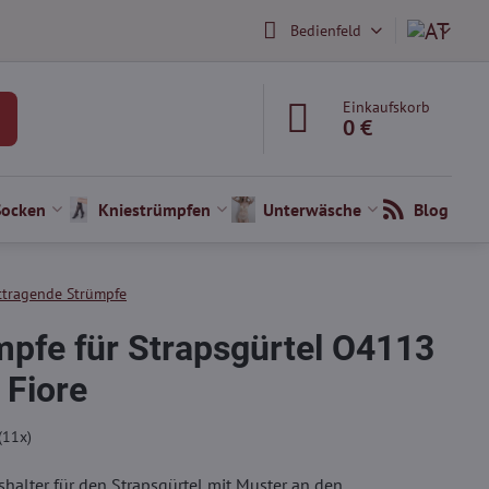
Bedienfeld
Einkaufskorb
0 €
Socken
Kniestrümpfen
Unterwäsche
Blog
ttragende Strümpfe
pfe für Strapsgürtel O4113
Fiore
(
11
x)
pshalter für den Strapsgürtel mit Muster an den