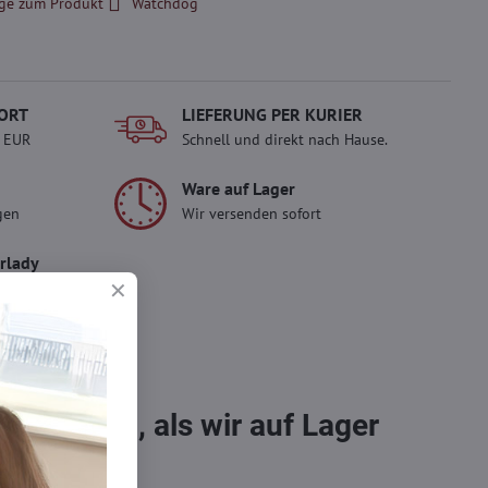
ge zum Produkt
Watchdog
ORT
LIEFERUNG PER KURIER
- EUR
Schnell und direkt nach Hause.
Ware auf Lager
gen
Wir versenden sofort
erlady
ady und
 Einkauf.
sch im
bestellen, als wir auf Lager