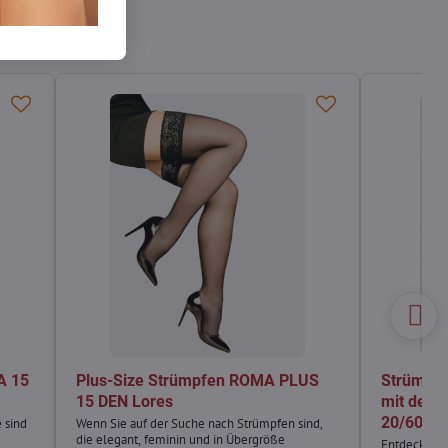
A 15
Plus-Size Strümpfen ROMA PLUS
Strümpfe
15 DEN Lores
mit deko
20/60 DE
 sind
Wenn Sie auf der Suche nach Strümpfen sind,
die elegant, feminin und in Übergröße
Entdecken Si