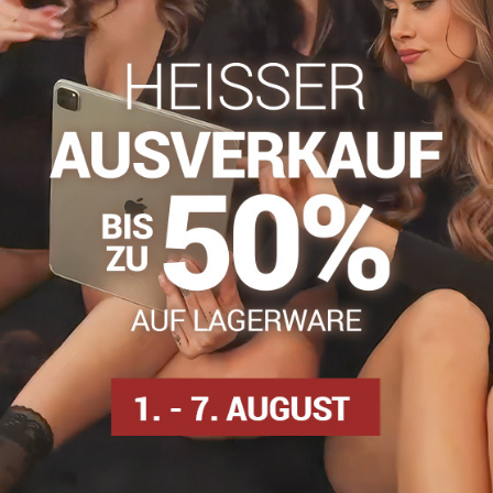
Zögern Sie nicht, uns zu kontakti
info​@everlady​.eu
Beschreibung
Bewertungen
Diskussion
0
0
en Strapsgürtel mit Muster an den Oberschenkeln. Sie bestehen aus
han
osen
Selbsttragende Strümpfe
Strumpfhosen DEN
S
Facebook
Twitter
Bluesky
Pinterest
Reddit
LinkedIn
WhatsApp
E-
mail