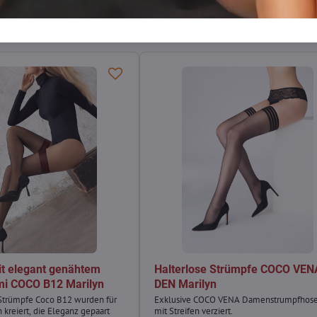
t elegant genähtem
Halterlose Strümpfe COCO VEN
i COCO B12 Marilyn
DEN Marilyn
 Strümpfe Coco B12 wurden für
Exklusive COCO VENA Damenstrumpfhose
kreiert, die Eleganz gepaart
mit Streifen verziert.