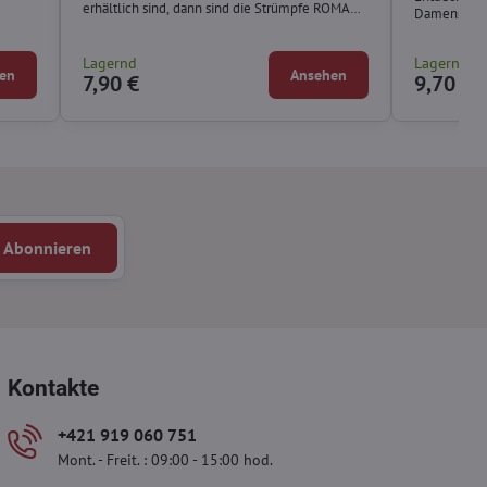
erhältlich sind, dann sind die Strümpfe ROMA
Damenstrum
PLUS 15 DEN die perfekte Wahl für Sie.
Lagernd
Lagernd
en
Ansehen
7,90 €
9,70 €
Abonnieren
Kontakte
+421 919 060 751
Mont. - Freit. : 09:00 - 15:00 hod.