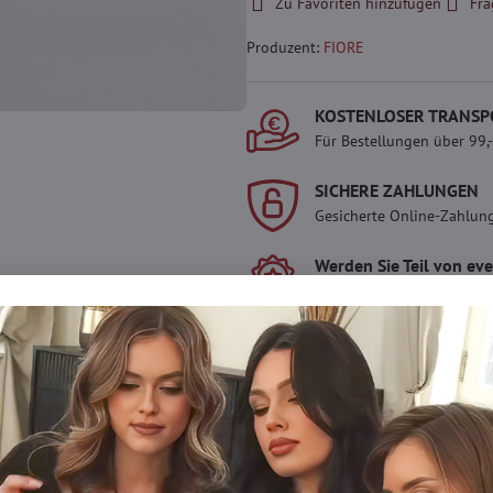
Zu Favoriten hinzufügen
Fra
Produzent:
FIORE
KOSTENLOSER TRANSP
Für Bestellungen über 99,
SICHERE ZAHLUNGEN
Gesicherte Online-Zahlun
Werden Sie Teil von ev
Werden Sie Teil von everl
genießen Sie einen
5 %
Mitgliedervorteil
bei jedem
Der Vorteil wird automati
Warenkorb angewendet.
Möchten Sie mehr 
haben?