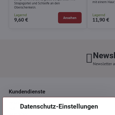
mit einem Hauch
Strapsgürtel und Schleife an den
Oberschenkeln.
Lagernd
Lagernd
Ansehen
9,60 €
11,90 €
Newsl
Newsletter a
Kundendienste
Versand und Zahlung
Datenschutz-Einstellungen
AGB
Datenschutz