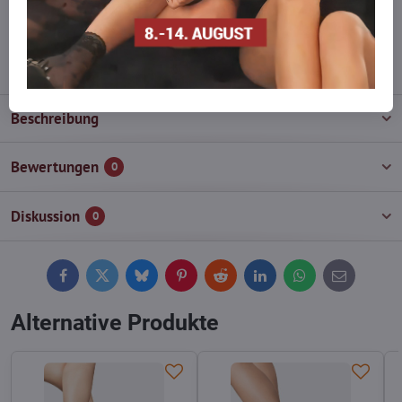
wieder auf!
info​@everlady​.eu
Beschreibung
Bewertungen
0
Diskussion
0
Facebook
Twitter
Bluesky
Pinterest
Reddit
LinkedIn
WhatsApp
E-
mail
Alternative Produkte