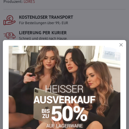
Produzent:
LORES
KOSTENLOSER TRANSPORT
Für Bestellungen über 99,- EUR
LIEFERUNG PER KURIER
Schnell und direkt nach Hause.
SICHERE ZAHLUNGEN
Gesicherte Online-Zahlungen
Ware auf Lager
Wir versenden sofort
Werden Sie Teil von everlady
Werden Sie Teil von everlady und genießen Sie einen
5 %
Mitgliedervorteil
bei jedem Einkauf.
Der Vorteil wird automatisch im Warenkorb angewendet.
Möchten Sie mehr bestellen, als wir
auf Lager haben?
Zögern Sie nicht, uns zu kontaktieren, wir füllen die Ware für Sie