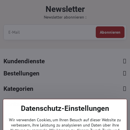
Newsletter
Newsletter abonnieren :
Abonnieren
Kundendienste
Bestellungen
Kategorien
Kontakte
Datenschutz-Einstellungen
+421 919 060 751
Wir verwenden Cookies, um Ihren Besuch auf dieser Website zu
Mont. - Freit. : 09:00 - 15:00 hod.
verbessern, ihre Leistung zu analysieren und Daten über ihre