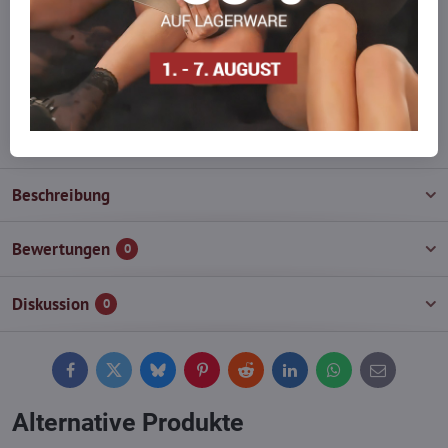
auf Lager haben?
Zögern Sie nicht, uns zu kontaktieren, wir füllen die Ware für Sie
wieder auf!
info​@everlady​.eu
Beschreibung
Bewertungen
0
Diskussion
0
Facebook
Twitter
Bluesky
Pinterest
Reddit
LinkedIn
WhatsApp
E-
mail
Alternative Produkte