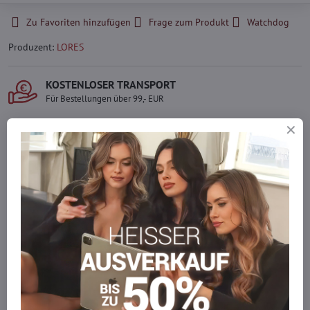
Zu Favoriten hinzufügen
Frage zum Produkt
Watchdog
Produzent:
LORES
KOSTENLOSER TRANSPORT
Für Bestellungen über 99,- EUR
LIEFERUNG PER KURIER
Schnell und direkt nach Hause.
SICHERE ZAHLUNGEN
Gesicherte Online-Zahlungen
Ware auf Lager
Wir versenden sofort
Werden Sie Teil von everlady
Werden Sie Teil von everlady und genießen Sie einen
5 %
Mitgliedervorteil
bei jedem Einkauf.
Der Vorteil wird automatisch im Warenkorb angewendet.
Möchten Sie mehr bestellen, als wir