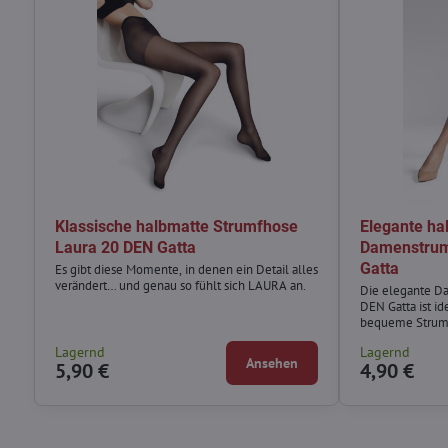
Klassische halbmatte Strumfhose
Elegante ha
Laura 20 DEN Gatta
Damenstru
Gatta
Es gibt diese Momente, in denen ein Detail alles
verändert… und genau so fühlt sich LAURA an.
Die elegante 
DEN Gatta ist id
bequeme Strump
besondere Anlä
Lagernd
Lagernd
Ansehen
5,90 €
4,90 €