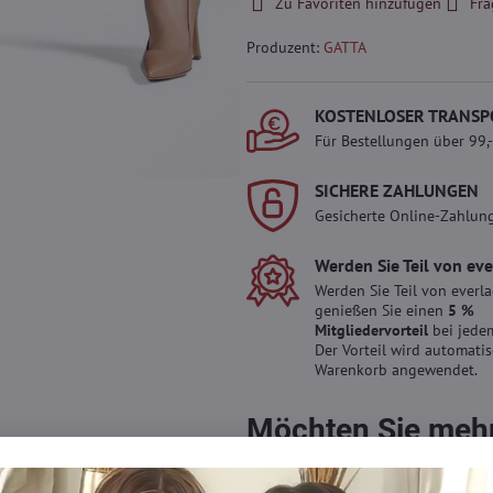
Zu Favoriten hinzufügen
Fra
Produzent:
GATTA
KOSTENLOSER TRANSP
Für Bestellungen über 99,
SICHERE ZAHLUNGEN
Gesicherte Online-Zahlun
Werden Sie Teil von ev
Werden Sie Teil von everl
genießen Sie einen
5 %
Mitgliedervorteil
bei jedem
Der Vorteil wird automati
Warenkorb angewendet.
Möchten Sie mehr 
haben?