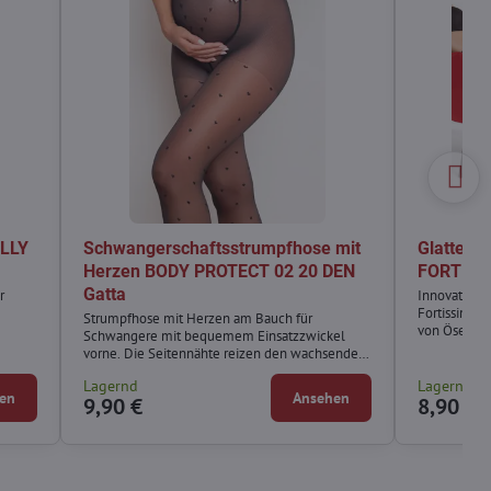
LLY
Schwangerschaftsstrumpfhose mit
Glatte Q
Herzen BODY PROTECT 02 20 DEN
FORTISS
Gatta
r
Innovative, 
Fortissima-L
Strumpfhose mit Herzen am Bauch für
von Ösen und
Schwangere mit bequemem Einsatzzwickel
perfekten L
vorne. Die Seitennähte reizen den wachsenden
Verwendung 
Bauch nicht und die Verwendung extrem
Technologie
Lagernd
Lagernd
elastischer Fasern sorgt für eine perfekte
en
Ansehen
9,90 €
8,90 €
Passform und Komfort.