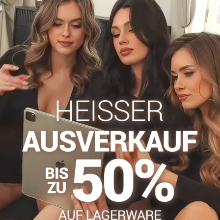
Zögern Sie nicht, uns zu kontakti
info​@everlady​.eu
Beschreibung
Bewertungen
Diskussion
0
0
nd dennoch perfekt gekleidet fühlen möchten.
t über Ihre Beine, gleicht kleine Unebenheiten aus und sorgt für 
ank hochwertiger Lycra. Der halbmatte Look wirkt dezent und sti