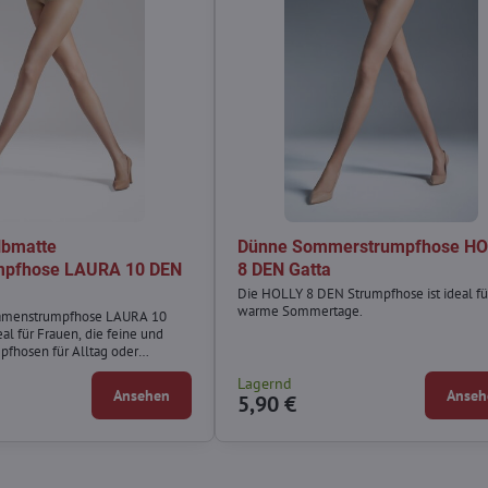
lbmatte
Dünne Sommerstrumpfhose HO
mpfhose LAURA 10 DEN
8 DEN Gatta
Die HOLLY 8 DEN Strumpfhose ist ideal fü
warme Sommertage.
Damenstrumpfhose LAURA 10
eal für Frauen, die feine und
fhosen für Alltag oder
sse suchen.
Lagernd
Ansehen
Anseh
5,90 €