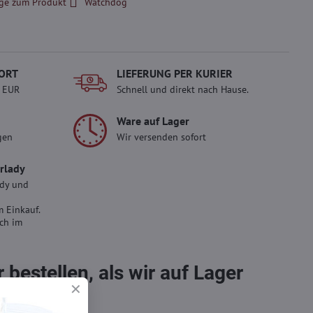
ge zum Produkt
Watchdog
ORT
LIEFERUNG PER KURIER
- EUR
Schnell und direkt nach Hause.
Ware auf Lager
gen
Wir versenden sofort
erlady
ady und
 Einkauf.
sch im
bestellen, als wir auf Lager