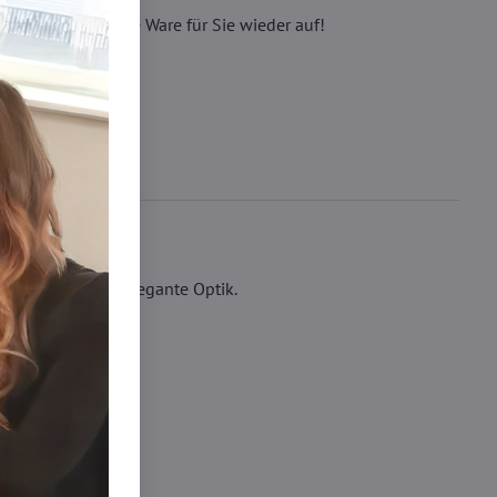
eren, wir füllen die Ware für Sie wieder auf!
eine gepflegte, elegante Optik.
lvoll.