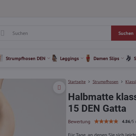
Suchen
Strumpfhosen DEN
Leggings
Damen Slips
Startseite
Strumpfhosen
Klass
Halbmatte kla
15 DEN Gatta
Bewertung
4.86
/
5
Für Tage, an denen Sie sich leic