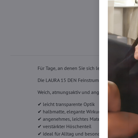
Für Tage, an denen Sie sich leicht, natürlich u
Die LAURA 15 DEN Feinstrumpfhose legt sich sanf
Weich, atmungsaktiv und angenehm zu tragen – d
✔ leicht transparente Optik
✔ halbmatte, elegante Wirkung
✔ angenehmes, leichtes Material
✔ verstärkter Höschenteil
✔ ideal für Alltag und besondere Momente