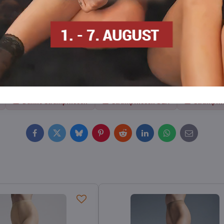
ied.
hritt in Leichtigkeit und Eleganz.
Dünne Strumpfhosen
Strumpfhosen DEN
Strumpfh
Facebook
Twitter
Bluesky
Pinterest
Reddit
LinkedIn
WhatsApp
E-
mail