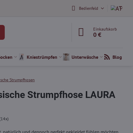
Bedienfeld
Einkaufskorb
0 €
Socken
Kniestrümpfen
Unterwäsche
Blog
ische Strumpfhosen
ssische Strumpfhose LAURA
(
14
x)
ht, natürlich und dennoch perfekt gekleidet fühlen möchten.