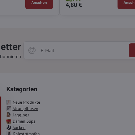
Ansehen
Anseh
4,80 €
etter
bonnieren :
Kategorien
Neue Produkte
Strumpfhosen
Leggings
Damen Slips
Socken
Kniestrümpfen