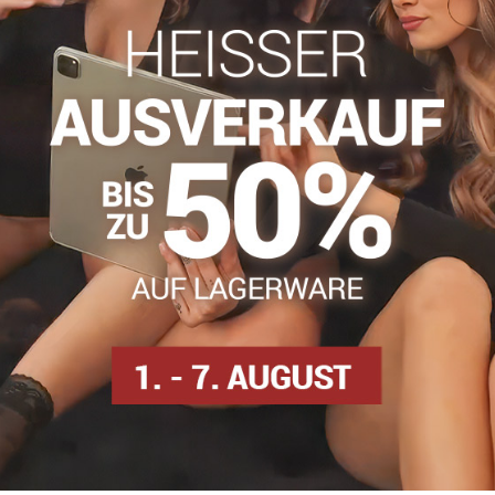
info​@everlady​.eu
Beschreibung
Bewertungen
Diskussion
0
0
natürlicher Baumwolle von höchster Qualität. Flache und weiche 
amid, 5 % Elasthan
Herren Socken
Pánske ponožky
Facebook
Twitter
Bluesky
Pinterest
Reddit
LinkedIn
WhatsApp
E-
mail