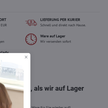
ORT
LIEFERUNG PER KURIER
- EUR
Schnell und direkt nach Hause.
Ware auf Lager
gen
Wir versenden sofort
erlady
ady und
 Einkauf.
sch im
bestellen, als wir auf Lager
eren, wir füllen die Ware für Sie wieder auf!