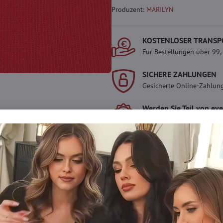
Produzent:
MARILYN
KOSTENLOSER TRANSP
Für Bestellungen über 99,
SICHERE ZAHLUNGEN
Gesicherte Online-Zahlun
Werden Sie Teil von ev
Werden Sie Teil von everl
genießen Sie einen
5 %
Mitgliedervorteil
bei jedem
Der Vorteil wird automati
Warenkorb angewendet.
Möchten Sie mehr 
haben?
Zögern Sie nicht, uns zu kontakti