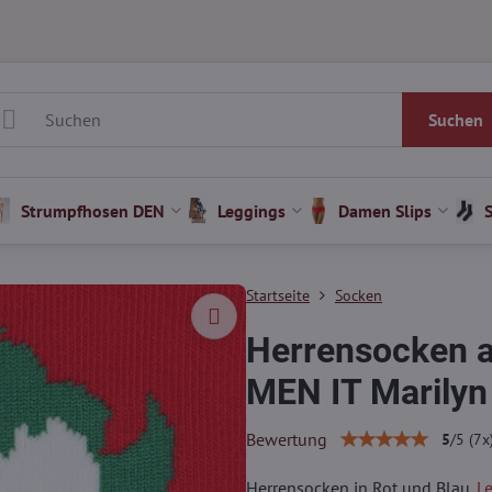
Suchen
Strumpfhosen DEN
Leggings
Damen Slips
Startseite
Socken
Herrensocken a
MEN IT Marilyn
Bewertung
5
/
5
(
7
x
Herrensocken in Rot und Blau.
L