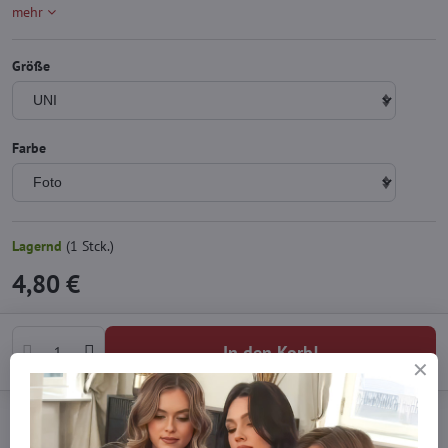
mehr
Größe
Farbe
Lagernd
(
1
Stck.)
4,80 €
In den Korb!
Zu Favoriten hinzufügen
Frage zum Produkt
Watchdog