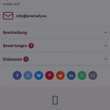
wieder auf!
info​@everlady​.eu
Beschreibung
Bewertungen
0
Diskussion
0
Facebook
Twitter
Bluesky
Pinterest
Reddit
LinkedIn
WhatsApp
E-
mail