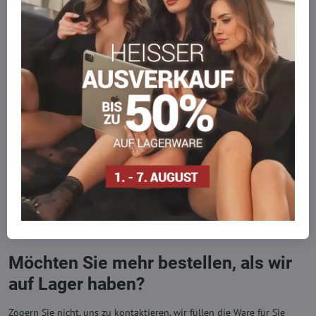
Produzent:
MARILYN
KOSTENLOSER TRANSPORT
Für Bestellungen über 99,- EUR
LIEFERUNG PER KURIER
Schnell und direkt nach Hause.
SICHERE ZAHLUNGEN
Gesicherte Online-Zahlungen
Ware auf Lager
Wir versenden sofort
Werden Sie Teil von everlady
Werden Sie Teil von everlady und genießen Sie einen
5 %
Mitgliedervorteil
bei jedem Einkauf.
Der Vorteil wird automatisch im Warenkorb angewendet.
Möchten Sie mehr bestellen, als wir
auf Lager haben?
Zögern Sie nicht, uns zu kontaktieren, wir füllen die Ware für Sie