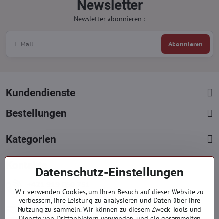
Newsletter
Newsletter abonnieren :
Abonnieren
Kundendienste
Bestellungen
Kategorien
Kontakte
Datenschutz-Einstellungen
+421 919 060 751
Wir verwenden Cookies, um Ihren Besuch auf dieser Website zu
Mont. - Freit. : 09:00 - 15:00 hod.
verbessern, ihre Leistung zu analysieren und Daten über ihre
info​@everlady​.eu
Nutzung zu sammeln. Wir können zu diesem Zweck Tools und
Dienste von Drittanbietern verwenden, und die gesammelten