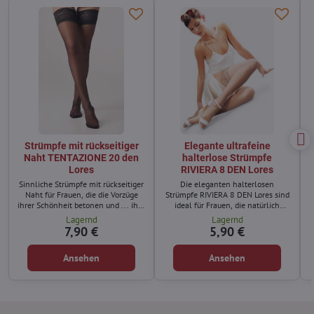
Strümpfe mit rückseitiger
Elegante ultrafeine
Naht TENTAZIONE 20 den
halterlose Strümpfe
Lores
RIVIERA 8 DEN Lores
Sinnliche Strümpfe mit rückseitiger
Die eleganten halterlosen
Naht für Frauen, die die Vorzüge
Strümpfe RIVIERA 8 DEN Lores sind
ihrer Schönheit betonen und ... ihre
ideal für Frauen, die natürlich
Beine optisch verlängern möchten.
schöne und gepflegte Beine
Lagernd
Lagernd
möchten.
7,90 €
5,90 €
Ansehen
Ansehen