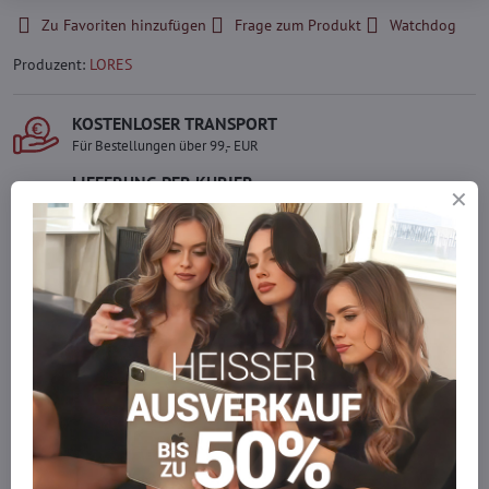
Zu Favoriten hinzufügen
Frage zum Produkt
Watchdog
Produzent:
LORES
KOSTENLOSER TRANSPORT
Für Bestellungen über 99,- EUR
LIEFERUNG PER KURIER
Schnell und direkt nach Hause.
SICHERE ZAHLUNGEN
Gesicherte Online-Zahlungen
Ware auf Lager
Wir versenden sofort
Werden Sie Teil von everlady
Werden Sie Teil von everlady und genießen Sie einen
5 %
Mitgliedervorteil
bei jedem Einkauf.
Der Vorteil wird automatisch im Warenkorb angewendet.
Möchten Sie mehr bestellen, als wir