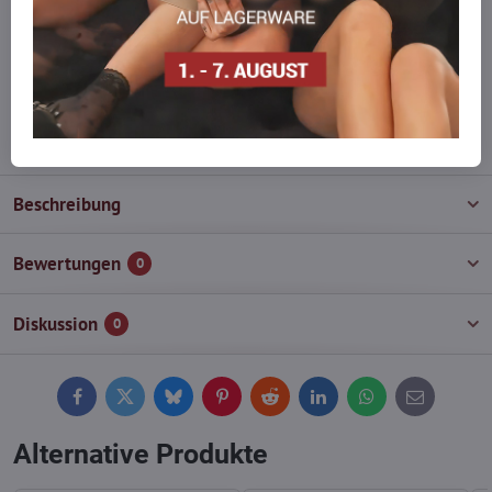
auf Lager haben?
Zögern Sie nicht, uns zu kontaktieren, wir füllen die Ware für Sie
wieder auf!
info​@everlady​.eu
Beschreibung
Bewertungen
0
Diskussion
0
Facebook
Twitter
Bluesky
Pinterest
Reddit
LinkedIn
WhatsApp
E-
mail
Alternative Produkte