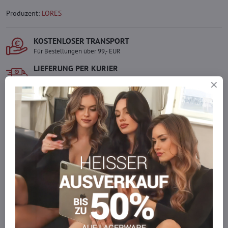
Produzent:
LORES
KOSTENLOSER TRANSPORT
Für Bestellungen über 99,- EUR
LIEFERUNG PER KURIER
Schnell und direkt nach Hause.
SICHERE ZAHLUNGEN
Gesicherte Online-Zahlungen
Ware auf Lager
Wir versenden sofort
Werden Sie Teil von everlady
Werden Sie Teil von everlady und genießen Sie einen
5 %
Mitgliedervorteil
bei jedem Einkauf.
Der Vorteil wird automatisch im Warenkorb angewendet.
Möchten Sie mehr bestellen, als wir
auf Lager haben?