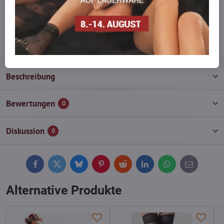
Zögern Sie nicht, uns zu kontaktieren, wir füllen die Ware für Sie
wieder auf!
info​@everlady​.eu
Beschreibung
Bewertungen
0
Diskussion
0
Facebook
Twitter
Bluesky
Pinterest
Reddit
LinkedIn
WhatsApp
E-
mail
Alternative Produkte