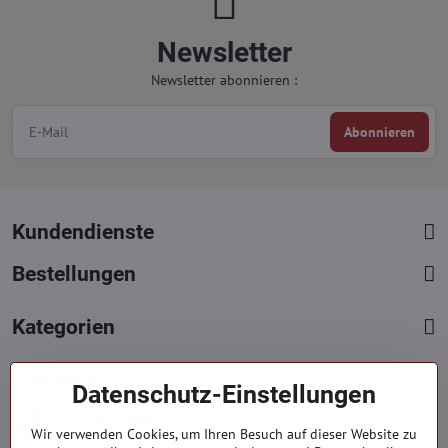
Newsletter
Newsletter abonnieren :
Abonnieren
Kundendienste
Bestellungen
Kategorien
Kontakte
Datenschutz-Einstellungen
+421 919 060 751
Wir verwenden Cookies, um Ihren Besuch auf dieser Website zu
Mont. - Freit. : 09:00 - 15:00 hod.