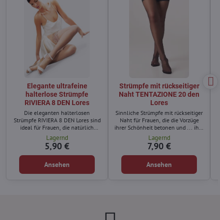
Elegante ultrafeine
Strümpfe mit rückseitiger
halterlose Strümpfe
Naht TENTAZIONE 20 den
RIVIERA 8 DEN Lores
Lores
Die eleganten halterlosen
Sinnliche Strümpfe mit rückseitiger
Strümpfe RIVIERA 8 DEN Lores sind
Naht für Frauen, die die Vorzüge
ideal für Frauen, die natürlich
ihrer Schönheit betonen und ... ihre
schöne und gepflegte Beine
Beine optisch verlängern möchten.
Lagernd
Lagernd
möchten.
5,90 €
7,90 €
Ansehen
Ansehen