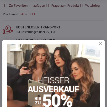
Zu Favoriten hinzufügen
Frage zum Produkt
Watchdog
Produzent:
GABRIELLA
KOSTENLOSER TRANSPORT
Für Bestellungen über 99,- EUR
LIEFERUNG PER KURIER
Schnell und direkt nach Hause.
SICHERE ZAHLUNGEN
Gesicherte Online-Zahlungen
Ware auf Lager
Wir versenden sofort
Werden Sie Teil von everlady
Werden Sie Teil von everlady und genießen Sie einen
5 %
Mitgliedervorteil
bei jedem Einkauf.
Der Vorteil wird automatisch im Warenkorb angewendet.
Möchten Sie mehr bestellen, als wir