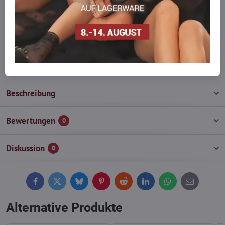
auf Lager haben?
Zögern Sie nicht, uns zu kontaktieren, wir füllen die Ware für Sie
wieder auf!
info​@everlady​.eu
Beschreibung
Bewertungen
0
Diskussion
0
Facebook
Twitter
Bluesky
Pinterest
Reddit
LinkedIn
WhatsApp
E-
mail
Alternative Produkte