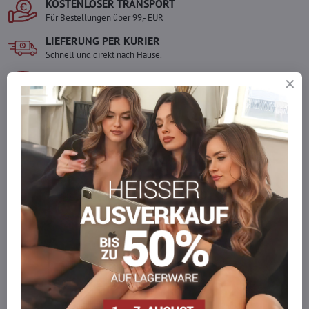
KOSTENLOSER TRANSPORT
Für Bestellungen über 99,- EUR
LIEFERUNG PER KURIER
Schnell und direkt nach Hause.
SICHERE ZAHLUNGEN
Gesicherte Online-Zahlungen
Ware auf Lager
Wir versenden sofort
Werden Sie Teil von everlady
Werden Sie Teil von everlady und genießen Sie einen
5 %
Mitgliedervorteil
bei jedem Einkauf.
Der Vorteil wird automatisch im Warenkorb angewendet.
Möchten Sie mehr bestellen, als wir
auf Lager haben?
Zögern Sie nicht, uns zu kontaktieren, wir füllen die Ware für Sie
wieder auf!