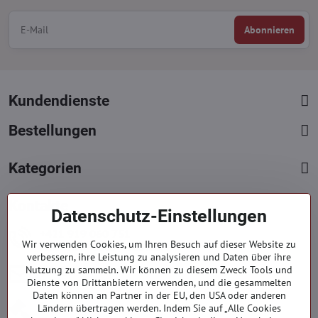
Abonnieren
Kundendienste
Bestellungen
Kategorien
Kontakte
Datenschutz-Einstellungen
+421 919 060 751
Wir verwenden Cookies, um Ihren Besuch auf dieser Website zu
Mont. - Freit. : 09:00 - 15:00 hod.
verbessern, ihre Leistung zu analysieren und Daten über ihre
info​@everlady​.eu
Nutzung zu sammeln. Wir können zu diesem Zweck Tools und
Dienste von Drittanbietern verwenden, und die gesammelten
Non stop ( 24/7 )
Daten können an Partner in der EU, den USA oder anderen
Impressum
Ländern übertragen werden. Indem Sie auf „Alle Cookies