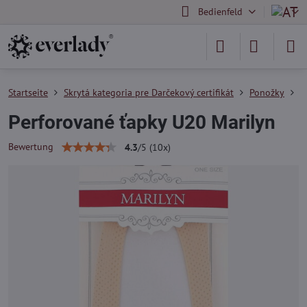
Bedienfeld
Startseite
Skrytá kategoria pre Darčekový certifikát
Ponožky
D
Perforované ťapky U20 Marilyn
Bewertung
4.3
/
5
(
10
x)