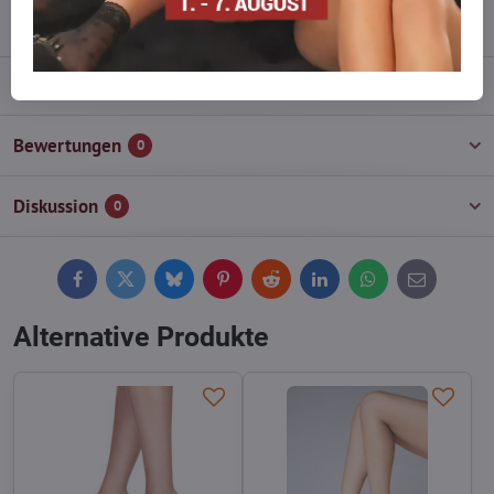
info​@everlady​.eu
Beschreibung
Bewertungen
0
Diskussion
0
Facebook
Twitter
Bluesky
Pinterest
Reddit
LinkedIn
WhatsApp
E-
mail
Alternative Produkte