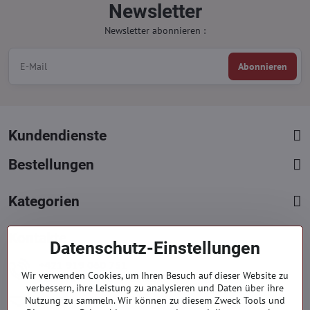
Newsletter
Newsletter abonnieren :
Abonnieren
Kundendienste
Bestellungen
Kategorien
Kontakte
Datenschutz-Einstellungen
+421 919 060 751
Wir verwenden Cookies, um Ihren Besuch auf dieser Website zu
Mont. - Freit. : 09:00 - 15:00 hod.
verbessern, ihre Leistung zu analysieren und Daten über ihre
info​@everlady​.eu
Nutzung zu sammeln. Wir können zu diesem Zweck Tools und