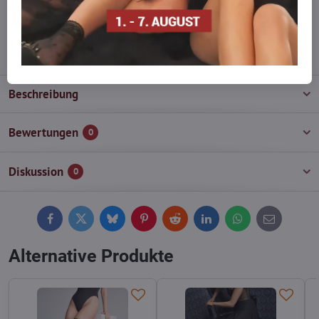
wieder auf!
info​@everlady​.eu
Beschreibung
Bewertungen
0
Diskussion
0
Facebook
Twitter
Bluesky
Pinterest
Reddit
LinkedIn
WhatsApp
E-
mail
Alternative Produkte