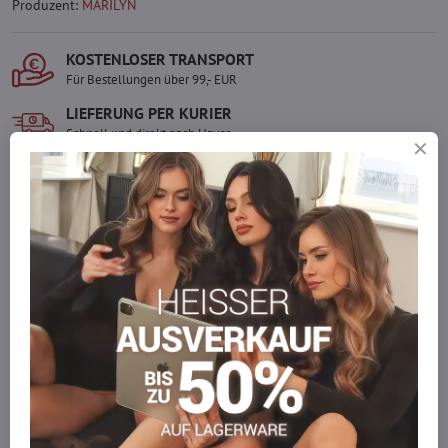
Produzent:
MARILYN
KOSTENLOSER TRANSPORT
Für Bestellungen über 99,- EUR
LIEFERUNG PER KURIER
Schnell und direkt nach Hause.
SICHERE ZAHLUNGEN
Gesicherte Online-Zahlungen
Ware auf Lager
Wir versenden sofort
Werden Sie Teil von everlady
Werden Sie Teil von everlady und genießen Sie einen
5 %
Mitgliedervorteil
bei jedem Einkauf.
Der Vorteil wird automatisch im Warenkorb angewendet.
Möchten Sie mehr bestellen, als wir
auf Lager haben?
Zögern Sie nicht, uns zu kontaktieren, wir füllen die Ware für Sie