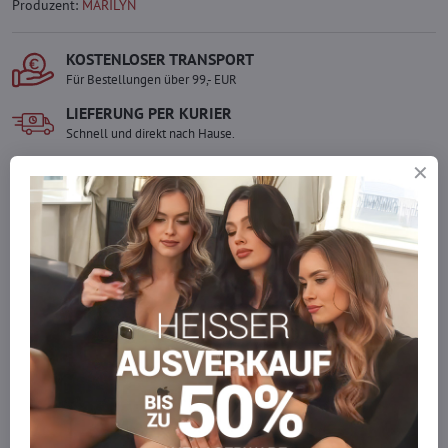
Produzent:
MARILYN
KOSTENLOSER TRANSPORT
Für Bestellungen über 99,- EUR
LIEFERUNG PER KURIER
Schnell und direkt nach Hause.
SICHERE ZAHLUNGEN
Gesicherte Online-Zahlungen
Ware auf Lager
Wir versenden sofort
Werden Sie Teil von everlady
Werden Sie Teil von everlady und genießen Sie einen
5 %
Mitgliedervorteil
bei jedem Einkauf.
Der Vorteil wird automatisch im Warenkorb angewendet.
Möchten Sie mehr bestellen, als wir
auf Lager haben?
Zögern Sie nicht, uns zu kontaktieren, wir füllen die Ware für Sie