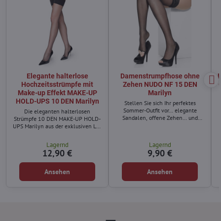
Elegante halterlose
Damenstrumpfhose ohne
E
Hochzeitsstrümpfe mit
Zehen NUDO NF 15 DEN
Make-up Effekt MAKE-UP
Marilyn
HOLD-UPS 10 DEN Marilyn
Stellen Sie sich Ihr perfektes
Sommer-Outfit vor… elegante
Die eleganten halterlosen
Sandalen, offene Zehen… und
Strümpfe 10 DEN MAKE-UP HOLD-
dennoch ebenmäßige, gepflegte
UPS Marilyn aus der exklusiven Lux
und wunderschöne Beine.
Line Kollektion sind ideal für
Frauen, die feine Hochzeitsstrümpfe
Lagernd
Lagernd
oder luxuriöse halterlose Strümpfe
12,90 €
9,90 €
für besondere Anlässe suchen.
Ansehen
Ansehen