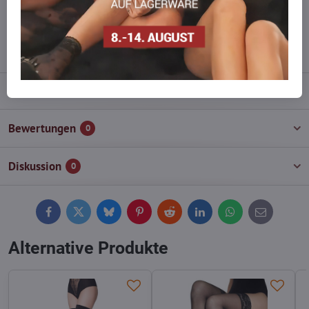
wieder auf!
info​@everlady​.eu
Beschreibung
Bewertungen
0
Diskussion
0
Facebook
Twitter
Bluesky
Pinterest
Reddit
LinkedIn
WhatsApp
E-
mail
Alternative Produkte