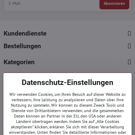
Abonnieren
Kundendienste
Bestellungen
Kategorien
Kontakte
Datenschutz-Einstellungen
+421 919 060 751
Wir verwenden Cookies, um Ihren Besuch auf dieser Website zu
Mont. - Freit. : 09:00 - 15:00 hod.
verbessern, ihre Leistung zu analysieren und Daten über ihre
info​@everlady​.eu
Nutzung zu sammeln. Wir können zu diesem Zweck Tools und
Dienste von Drittanbietern verwenden, und die gesammelten
Non stop ( 24/7 )
Daten können an Partner in der EU, den USA oder anderen
Impressum
Ländern übertragen werden. Indem Sie auf „Alle Cookies
akzeptieren" klicken, erklären Sie sich mit dieser Verarbeitung
Firmendaten
einverstanden. Unten finden Sie detaillierte Informationen oder