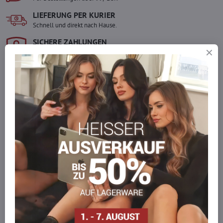
LIEFERUNG PER KURIER
Schnell und direkt nach Hause.
SICHERE ZAHLUNGEN
Gesicherte Online-Zahlungen
Ware auf Lager
Wir versenden sofort
Werden Sie Teil von everlady
Werden Sie Teil von everlady und genießen Sie einen
5 %
Mitgliedervorteil
bei jedem Einkauf.
Der Vorteil wird automatisch im Warenkorb angewendet.
Möchten Sie mehr bestellen, als wir
auf Lager haben?
Zögern Sie nicht, uns zu kontaktieren, wir füllen die Ware für Sie
wieder auf!
info​@everlady​.eu