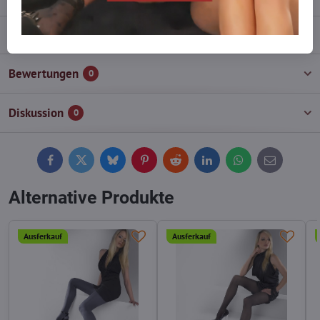
Beschreibung
Bewertungen
0
Diskussion
0
Facebook
Twitter
Bluesky
Pinterest
Reddit
LinkedIn
WhatsApp
E-
mail
Alternative Produkte
Ausferkauf
Ausferkauf