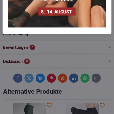
wieder auf!
info​@everlady​.eu
Beschreibung
Bewertungen
0
Diskussion
0
Facebook
Twitter
Bluesky
Pinterest
Reddit
LinkedIn
WhatsApp
E-
mail
Alternative Produkte