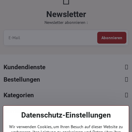
Newsletter
Newsletter abonnieren :
Abonnieren
Kundendienste
Bestellungen
Kategorien
Kontakte
Datenschutz-Einstellungen
+421 919 060 751
Wir verwenden Cookies, um Ihren Besuch auf dieser Website zu
Mont. - Freit. : 09:00 - 15:00 hod.