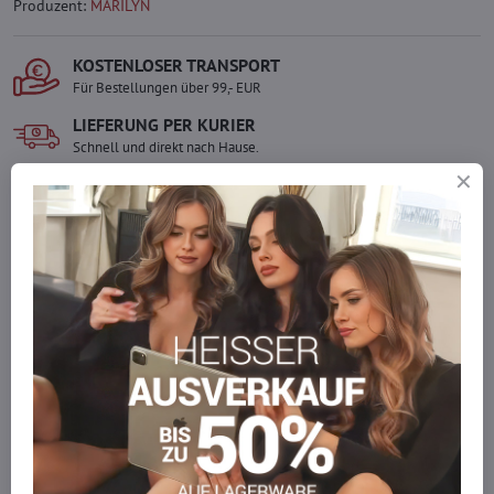
Produzent:
MARILYN
KOSTENLOSER TRANSPORT
Für Bestellungen über 99,- EUR
LIEFERUNG PER KURIER
Schnell und direkt nach Hause.
SICHERE ZAHLUNGEN
Gesicherte Online-Zahlungen
Ware auf Lager
Wir versenden sofort
Werden Sie Teil von everlady
Werden Sie Teil von everlady und genießen Sie einen
5 %
Mitgliedervorteil
bei jedem Einkauf.
Der Vorteil wird automatisch im Warenkorb angewendet.
Möchten Sie mehr bestellen, als wir
auf Lager haben?
Zögern Sie nicht, uns zu kontaktieren, wir füllen die Ware für Sie