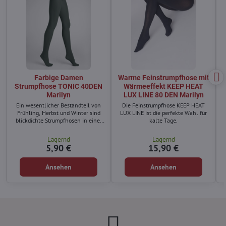
Farbige Damen
Warme Feinstrumpfhose mit
Strumpfhose TONIC 40DEN
Wärmeeffekt KEEP HEAT
Marilyn
LUX LINE 80 DEN Marilyn
Ein wesentlicher Bestandteil von
Die Feinstrumpfhose KEEP HEAT
Frühling, Herbst und Winter sind
LUX LINE ist die perfekte Wahl für
blickdichte Strumpfhosen in einer
kalte Tage.
großen Farbpalette, die sich
hervorragend kombinieren lassen.
Lagernd
Lagernd
5,90 €
15,90 €
Ansehen
Ansehen