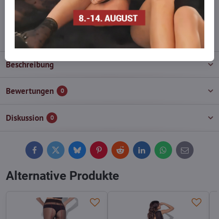
wieder auf!
info​@everlady​.eu
Beschreibung
Bewertungen
0
Diskussion
0
Facebook
Twitter
Bluesky
Pinterest
Reddit
LinkedIn
WhatsApp
E-
mail
Alternative Produkte