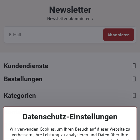
Newsletter
Newsletter abonnieren :
Abonnieren
Kundendienste
Bestellungen
Kategorien
Kontakte
Datenschutz-Einstellungen
+421 919 060 751
Wir verwenden Cookies, um Ihren Besuch auf dieser Website zu
Mont. - Freit. : 09:00 - 15:00 hod.
verbessern, ihre Leistung zu analysieren und Daten über ihre