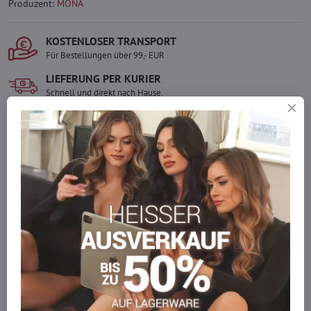
Produzent:
MONA
KOSTENLOSER TRANSPORT
Für Bestellungen über 99,- EUR
LIEFERUNG PER KURIER
Schnell und direkt nach Hause.
SICHERE ZAHLUNGEN
Gesicherte Online-Zahlungen
Ware auf Lager
Wir versenden sofort
Werden Sie Teil von everlady
Werden Sie Teil von everlady und genießen Sie einen
5 %
Mitgliedervorteil
bei jedem Einkauf.
Der Vorteil wird automatisch im Warenkorb angewendet.
Möchten Sie mehr bestellen, als wir
auf Lager haben?
Zögern Sie nicht, uns zu kontaktieren, wir füllen die Ware für Sie