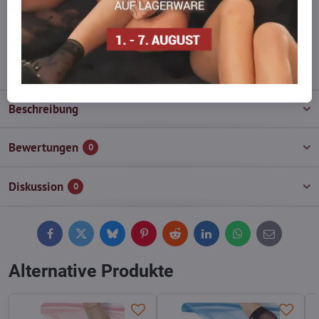
Zögern Sie nicht, uns zu kontaktieren, wir füllen die Ware für Sie
wieder auf!
info​@everlady​.eu
Beschreibung
Bewertungen
0
Diskussion
0
Facebook
Twitter
Bluesky
Pinterest
Reddit
LinkedIn
WhatsApp
E-
mail
Alternative Produkte