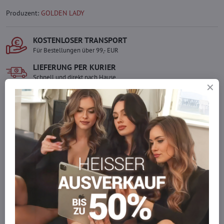
Produzent:
GOLDEN LADY
KOSTENLOSER TRANSPORT
Für Bestellungen über 99,- EUR
LIEFERUNG PER KURIER
Schnell und direkt nach Hause.
SICHERE ZAHLUNGEN
Gesicherte Online-Zahlungen
Ware auf Lager
Wir versenden sofort
Werden Sie Teil von everlady
Werden Sie Teil von everlady und genießen Sie einen
5 %
Mitgliedervorteil
bei jedem Einkauf.
Der Vorteil wird automatisch im Warenkorb angewendet.
Möchten Sie mehr bestellen, als wir
auf Lager haben?