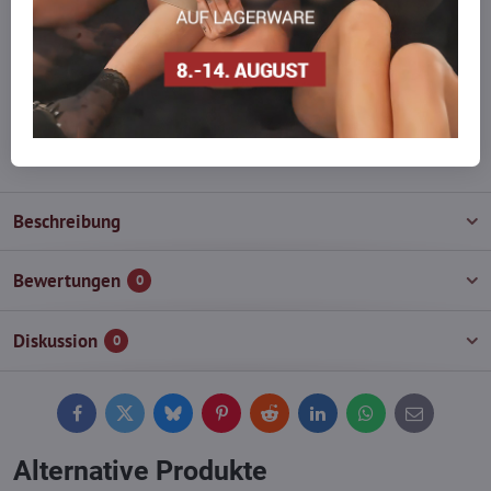
auf Lager haben?
Zögern Sie nicht, uns zu kontaktieren, wir füllen die Ware für Sie
wieder auf!
info​@everlady​.eu
Beschreibung
Bewertungen
0
Diskussion
0
Facebook
Twitter
Bluesky
Pinterest
Reddit
LinkedIn
WhatsApp
E-
mail
Alternative Produkte