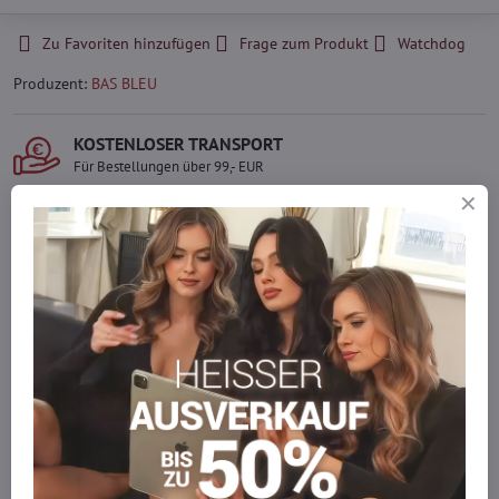
Zu Favoriten hinzufügen
Frage zum Produkt
Watchdog
Produzent:
BAS BLEU
KOSTENLOSER TRANSPORT
Für Bestellungen über 99,- EUR
LIEFERUNG PER KURIER
Schnell und direkt nach Hause.
SICHERE ZAHLUNGEN
Gesicherte Online-Zahlungen
Ware auf Lager
Wir versenden sofort
Werden Sie Teil von everlady
Werden Sie Teil von everlady und genießen Sie einen
5 %
Mitgliedervorteil
bei jedem Einkauf.
Der Vorteil wird automatisch im Warenkorb angewendet.
Möchten Sie mehr bestellen, als wir