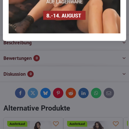
Zögern Sie nicht, uns zu kontaktieren, wir füllen die Ware für Sie
wieder auf!
info​@everlady​.eu
Beschreibung
Bewertungen
0
Diskussion
0
Facebook
Twitter
Bluesky
Pinterest
Reddit
LinkedIn
WhatsApp
E-
mail
Alternative Produkte
Ausferkauf
Ausferkauf