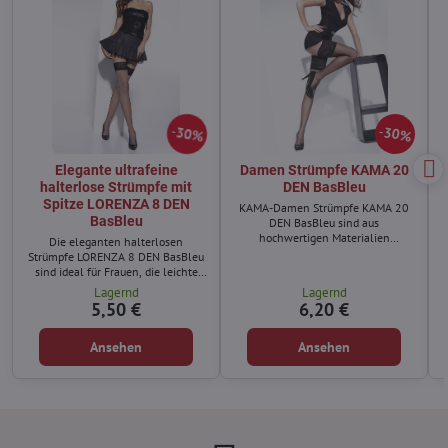
30%
30%
Elegante ultrafeine
Damen Strümpfe KAMA 20
halterlose Strümpfe mit
DEN BasBleu
Spitze LORENZA 8 DEN
KAMA-Damen Strümpfe KAMA 20
BasBleu
DEN BasBleu sind aus
hochwertigen Materialien
Die eleganten halterlosen
hergestellt,
Strümpfe LORENZA 8 DEN BasBleu
sind ideal für Frauen, die leichte
und feine Strümpfe für warme Tage
Lagernd
Lagernd
suchen.
5,50 €
6,20 €
Ansehen
Ansehen