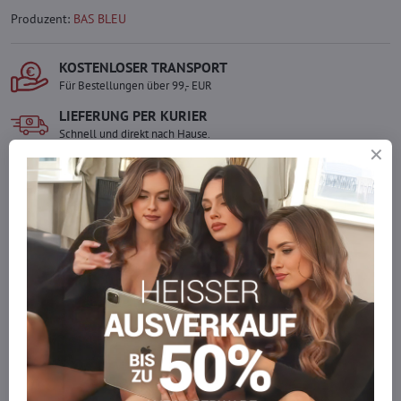
Produzent:
BAS BLEU
KOSTENLOSER TRANSPORT
Für Bestellungen über 99,- EUR
LIEFERUNG PER KURIER
Schnell und direkt nach Hause.
SICHERE ZAHLUNGEN
Gesicherte Online-Zahlungen
Ware auf Lager
Wir versenden sofort
Werden Sie Teil von everlady
Werden Sie Teil von everlady und genießen Sie einen
5 %
Mitgliedervorteil
bei jedem Einkauf.
Der Vorteil wird automatisch im Warenkorb angewendet.
Möchten Sie mehr bestellen, als wir
auf Lager haben?