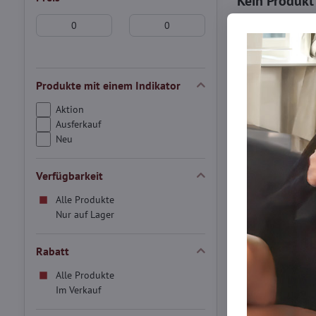
Von:
An:
Produkte mit einem Indikator
Aktion
Ausferkauf
Neu
Verfügbarkeit
Alle Produkte
Nur auf Lager
Rabatt
Alle Produkte
Im Verkauf