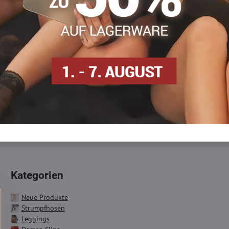
etter
bonnieren :
Kategorien
Neue Produkte
Strumpfhosen
Leggings