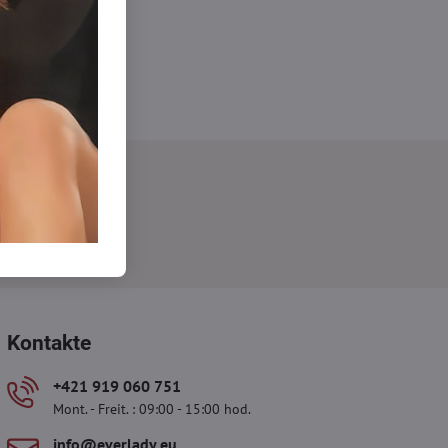
Abonnieren
Kontakte
+421 919 060 751
Mont. - Freit. : 09:00 - 15:00 hod.
info​@everlady​.eu