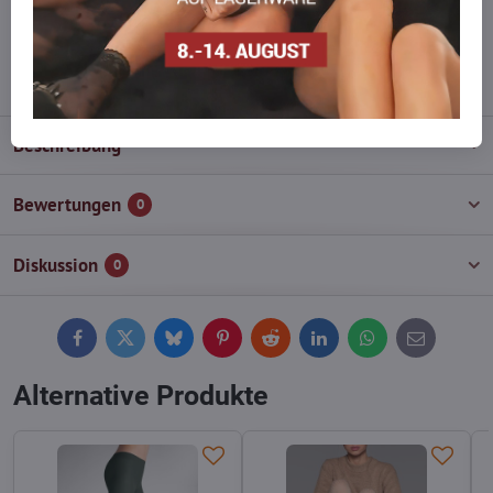
wieder auf!
info​@everlady​.eu
Beschreibung
Bewertungen
0
Diskussion
0
Facebook
Twitter
Bluesky
Pinterest
Reddit
LinkedIn
WhatsApp
E-
mail
Alternative Produkte