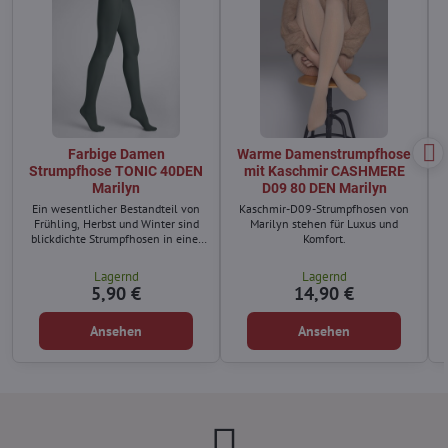
Farbige Damen
Warme Damenstrumpfhose
Strumpfhose TONIC 40DEN
mit Kaschmir CASHMERE
Marilyn
D09 80 DEN Marilyn
Ein wesentlicher Bestandteil von
Kaschmir-D09-Strumpfhosen von
Frühling, Herbst und Winter sind
Marilyn stehen für Luxus und
blickdichte Strumpfhosen in einer
Komfort.
großen Farbpalette, die sich
hervorragend kombinieren lassen.
Lagernd
Lagernd
5,90 €
14,90 €
Ansehen
Ansehen