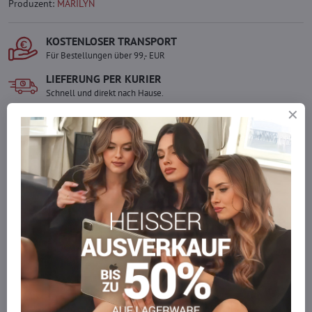
Produzent:
MARILYN
KOSTENLOSER TRANSPORT
Für Bestellungen über 99,- EUR
LIEFERUNG PER KURIER
Schnell und direkt nach Hause.
SICHERE ZAHLUNGEN
Gesicherte Online-Zahlungen
Ware auf Lager
Wir versenden sofort
Werden Sie Teil von everlady
Werden Sie Teil von everlady und genießen Sie einen
5 %
Mitgliedervorteil
bei jedem Einkauf.
Der Vorteil wird automatisch im Warenkorb angewendet.
Möchten Sie mehr bestellen, als wir
auf Lager haben?
Zögern Sie nicht, uns zu kontaktieren, wir füllen die Ware für Sie