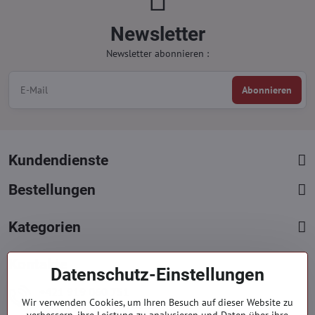
Newsletter
Newsletter abonnieren :
Abonnieren
Kundendienste
Bestellungen
Kategorien
Kontakte
Datenschutz-Einstellungen
+421 919 060 751
Wir verwenden Cookies, um Ihren Besuch auf dieser Website zu
Mont. - Freit. : 09:00 - 15:00 hod.