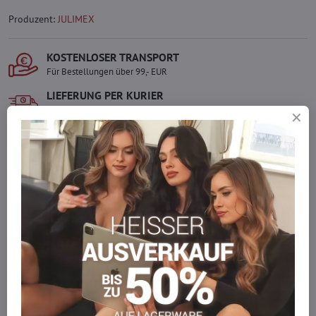
Produzent:
JULIMEX
KOSTENLOSER TRANSPORT
Für Bestellungen über 99,- EUR
LIEFERUNG PER KURIER
Schnell und direkt nach Hause.
SICHERE ZAHLUNGEN
Gesicherte Online-Zahlungen
Ware auf Lager
Wir versenden sofort
Werden Sie Teil von everlady
Werden Sie Teil von everlady und genießen Sie einen
5 %
Mitgliedervorteil
bei jedem Einkauf.
Der Vorteil wird automatisch im Warenkorb angewendet.
Möchten Sie mehr bestellen, als wir
auf Lager haben?