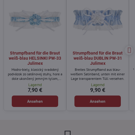
Strumpfband für die Braut
Strumpfband für die Braut
weiß-blau HELSINKI PW-33
weiß-blau DUBLIN PW-31
Julimex
Julimex
w
Modro-biely, klasický svadobný
Breites Strumpfband aus blau-
podväzok zo saténovej stuhy, hore a
weißem Satinband, unten mit einer
dole ukončený jemným tylom,
Lage transparentem Tüll versehen.
zdobený bielou mašličkou a
Lagernd
Lagernd
modrým kvietkom s drobnými
7,90 €
9,90 €
perličkami v strede.
Ansehen
Ansehen