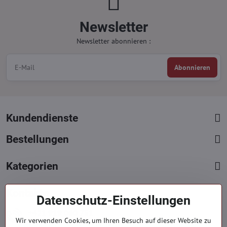
Newsletter
Newsletter abonnieren :
Abonnieren
Kundendienste
Bestellungen
Kategorien
Kontakte
Datenschutz-Einstellungen
+421 919 060 751
Wir verwenden Cookies, um Ihren Besuch auf dieser Website zu
Mont. - Freit. : 09:00 - 15:00 hod.