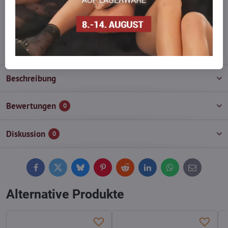
Zögern Sie nicht, uns zu kontaktieren, wir füllen die Ware für Sie
wieder auf!
info​@everlady​.eu
Beschreibung
Bewertungen
0
Diskussion
0
Facebook
Twitter
Bluesky
Pinterest
Reddit
LinkedIn
WhatsApp
E-
mail
Alternative Produkte