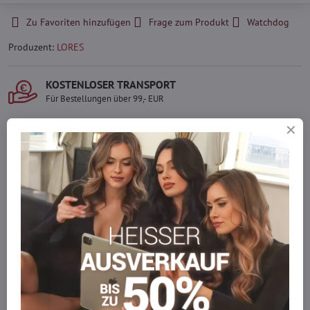
Zu Favoriten hinzufügen
Frage zum Produkt
Watchdog
Produzent:
LORES
KOSTENLOSER TRANSPORT
Für Bestellungen über 99,- EUR
LIEFERUNG PER KURIER
Schnell und direkt nach Hause.
SICHERE ZAHLUNGEN
Gesicherte Online-Zahlungen
Ware auf Lager
Wir versenden sofort
Werden Sie Teil von everlady
Werden Sie Teil von everlady und genießen Sie einen
5 %
Mitgliedervorteil
bei jedem Einkauf.
Der Vorteil wird automatisch im Warenkorb angewendet.
Möchten Sie mehr bestellen, als wir