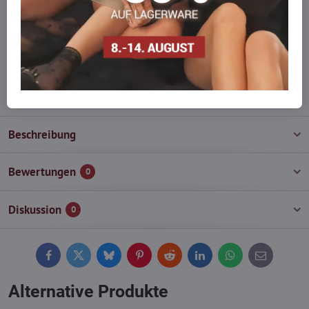
auf Lager haben?
Zögern Sie nicht, uns zu kontaktieren, wir füllen die Ware für Sie
wieder auf!
info​@everlady​.eu
Beschreibung
Bewertungen
0
Diskussion
0
Facebook
Twitter
Bluesky
Pinterest
Reddit
LinkedIn
WhatsApp
E-
mail
Alternative Produkte