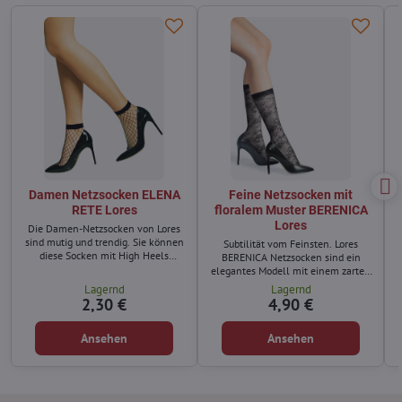
Damen Netzsocken ELENA
Feine Netzsocken mit
RETE Lores
floralem Muster BERENICA
Lores
Die Damen-Netzsocken von Lores
sind mutig und trendig. Sie können
Subtilität vom Feinsten. Lores
diese Socken mit High Heels
BERENICA Netzsocken sind ein
tragen, um ein feminines Date-Set
elegantes Modell mit einem zarten
zu kreieren.
Blumenmotiv, das dem Alltags- und
Lagernd
Lagernd
Abendstil Chic verleiht.
2,30 €
4,90 €
Ansehen
Ansehen