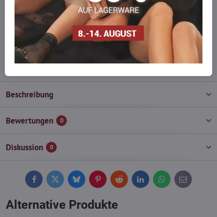
auf Lager haben?
Zögern Sie nicht, uns zu kontaktieren, wir füllen die Ware für Sie
wieder auf!
info​@everlady​.eu
Beschreibung
Bewertungen
0
Diskussion
0
Facebook
Twitter
Bluesky
Pinterest
Reddit
LinkedIn
WhatsApp
E-
mail
Alternative Produkte