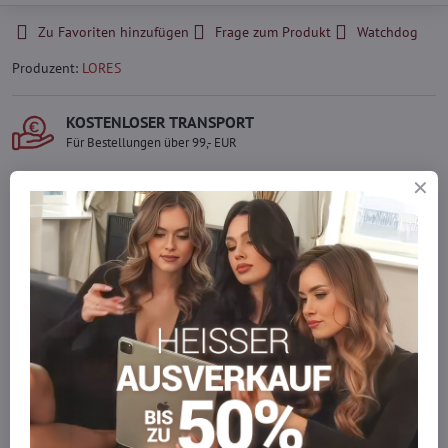
Zu Favoriten hinzufügen
Frage zum Produkt
Watchdog
Produzent:
LORES
KOSTENLOSER TRANSPORT
Für Bestellungen über 99,- EUR
LIEFERUNG PER KURIER
Schnell und direkt nach Hause.
SICHERE ZAHLUNGEN
Gesicherte Online-Zahlungen
Ware auf Lager
Wir versenden sofort
Werden Sie Teil von everlady
Werden Sie Teil von everlady und genießen Sie einen
5 %
Mitgliedervorteil
bei jedem Einkauf.
Der Vorteil wird automatisch im Warenkorb angewendet.
Möchten Sie mehr bestellen, als wir