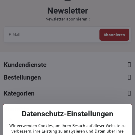
Newsletter
Newsletter abonnieren :
Abonnieren
Kundendienste
Bestellungen
Kategorien
Kontakte
Datenschutz-Einstellungen
+421 919 060 751
Wir verwenden Cookies, um Ihren Besuch auf dieser Website zu
Mont. - Freit. : 09:00 - 15:00 hod.
verbessern, ihre Leistung zu analysieren und Daten über ihre