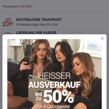
Produzent:
JULIMEX
KOSTENLOSER TRANSPORT
Für Bestellungen über 99,- EUR
LIEFERUNG PER KURIER
Schnell und direkt nach Hause.
SICHERE ZAHLUNGEN
Gesicherte Online-Zahlungen
Ware auf Lager
Wir versenden sofort
Werden Sie Teil von everlady
Werden Sie Teil von everlady und genießen Sie einen
5 %
Mitgliedervorteil
bei jedem Einkauf.
Der Vorteil wird automatisch im Warenkorb angewendet.
Möchten Sie mehr bestellen, als wir
auf Lager haben?