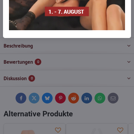
Zögern Sie nicht, uns zu kontaktieren, wir füllen die Ware für Sie
wieder auf!
info​@everlady​.eu
Beschreibung
Bewertungen
0
Diskussion
0
Facebook
Twitter
Bluesky
Pinterest
Reddit
LinkedIn
WhatsApp
E-
mail
Alternative Produkte