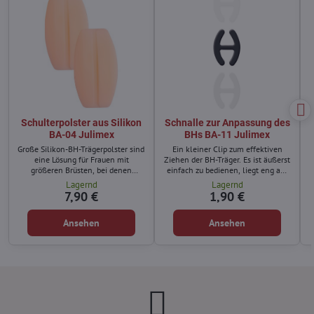
Schulterpolster aus Silikon
Schnalle zur Anpassung des
BA-04 Julimex
BHs BA-11 Julimex
Große Silikon-BH-Trägerpolster sind
Ein kleiner Clip zum effektiven
eine Lösung für Frauen mit
Ziehen der BH-Träger. Es ist äußerst
größeren Brüsten, bei denen
einfach zu bedienen, liegt eng am
schmale Träger schmerzhaft in die
Körper an und bleibt auch unter
Lagernd
Lagernd
Haut einschneiden.
enger Kleidung unsichtbar.
7,90 €
1,90 €
Ansehen
Ansehen