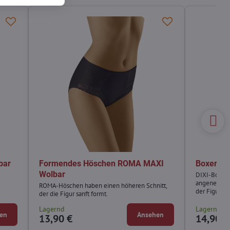
bar
Formendes Höschen ROMA MAXI
Boxersho
Wolbar
DIXI-Boxersh
angenehmen
ROMA-Höschen haben einen höheren Schnitt,
der Figur.
der die Figur sanft formt.
Lagernd
Lagernd
en
Ansehen
13,90 €
14,90 €