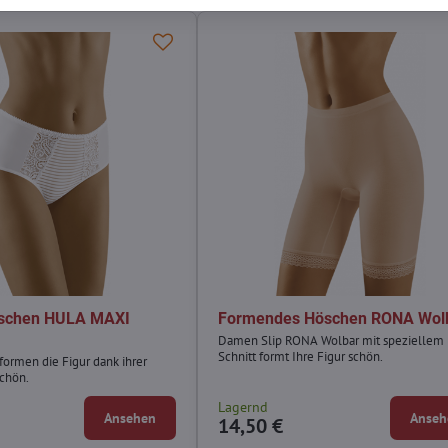
schen HULA MAXI
Formendes Höschen RONA Wol
Damen Slip RONA Wolbar mit speziellem
Schnitt formt Ihre Figur schön.
ormen die Figur dank ihrer
schön.
Lagernd
Ansehen
Anseh
14,50 €