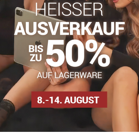
info​@everlady​.eu
Beschreibung
Bewertungen
Diskussion
0
0
 MAXI, hat eine etwas höhere Taille. Der vordere Teil besteht aus
n. Sie sind äußerst bequem und haben einen weichen Gummizug in der
olyamid
ps
Shapewear-Slips
Plus size nohavičky xl/xxl
Plus 
Facebook
Twitter
Bluesky
Pinterest
Reddit
LinkedIn
WhatsApp
E-
mail