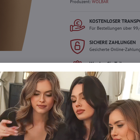
Produzent:
WOLBAR
KOSTENLOSER TRANSP
Für Bestellungen über 99,
SICHERE ZAHLUNGEN
Gesicherte Online-Zahlun
Werden Sie Teil von ev
Werden Sie Teil von everl
genießen Sie einen
5 %
Mitgliedervorteil
bei jedem
Der Vorteil wird automati
Warenkorb angewendet.
Möchten Sie mehr 
haben?
Zögern Sie nicht, uns zu kontakti