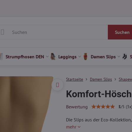
Suchen
Strumpfhosen DEN
Leggings
Damen Slips
Startseite
Damen Slips
Shapew
Komfort-Hösch
Bewertung
5
/
5
(
3
x
Die Slips aus der Eco-Kollektion
mehr