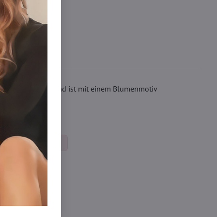
 glattem Material und ist mit einem Blumenmotiv
 Taille.
size nohavičky xl/xxl