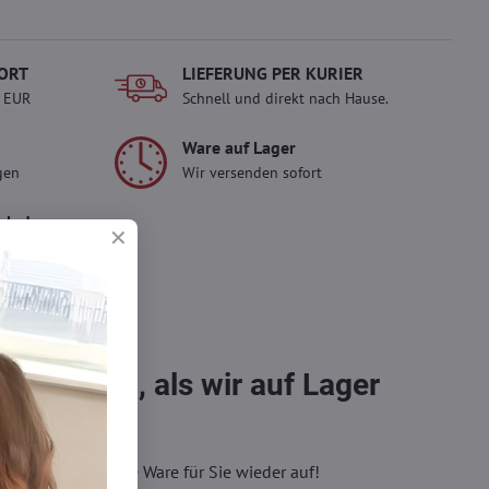
ORT
LIEFERUNG PER KURIER
- EUR
Schnell und direkt nach Hause.
Ware auf Lager
gen
Wir versenden sofort
erlady
ady und
 Einkauf.
sch im
bestellen, als wir auf Lager
eren, wir füllen die Ware für Sie wieder auf!