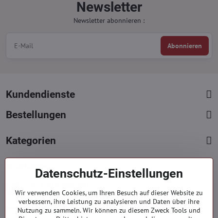
Newsletter
Newsletter abonnieren :
Abonnieren
Kundendienste
Bestellungen
Kategorien
Kontakte
Datenschutz-Einstellungen
+421 919 060 751
Wir verwenden Cookies, um Ihren Besuch auf dieser Website zu
Mont. - Freit. : 09:00 - 15:00 hod.
verbessern, ihre Leistung zu analysieren und Daten über ihre
info​@everlady​.eu
Nutzung zu sammeln. Wir können zu diesem Zweck Tools und