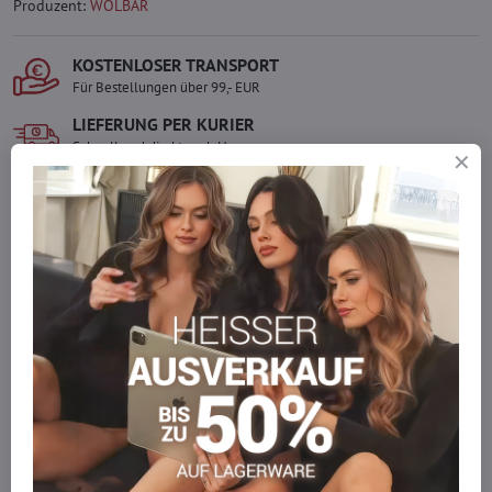
Produzent:
WOLBAR
KOSTENLOSER TRANSPORT
Für Bestellungen über 99,- EUR
LIEFERUNG PER KURIER
Schnell und direkt nach Hause.
SICHERE ZAHLUNGEN
Gesicherte Online-Zahlungen
Ware auf Lager
Wir versenden sofort
Werden Sie Teil von everlady
Werden Sie Teil von everlady und genießen Sie einen
5 %
Mitgliedervorteil
bei jedem Einkauf.
Der Vorteil wird automatisch im Warenkorb angewendet.
Möchten Sie mehr bestellen, als wir
auf Lager haben?
Zögern Sie nicht, uns zu kontaktieren, wir füllen die Ware für Sie