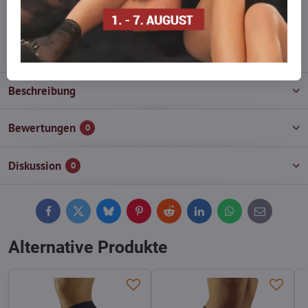
wieder auf!
info​@everlady​.eu
Beschreibung
Bewertungen
0
Diskussion
0
Facebook
Twitter
Bluesky
Pinterest
Reddit
LinkedIn
WhatsApp
E-
mail
Alternative Produkte