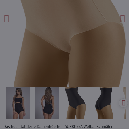
Das hoch taillierte Damenhöschen SUPRESSA Wolbar schmälert