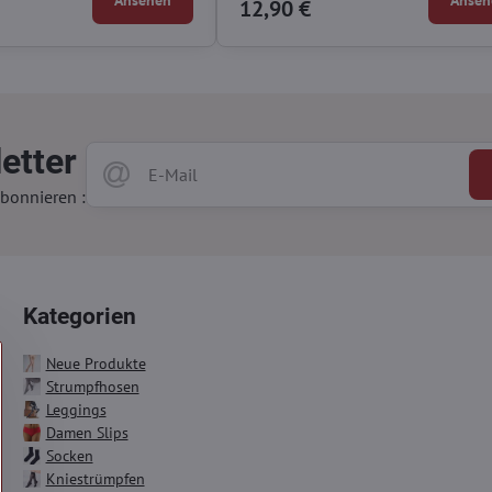
12,90 €
etter
bonnieren :
Kategorien
Neue Produkte
Strumpfhosen
Leggings
Damen Slips
Socken
Kniestrümpfen