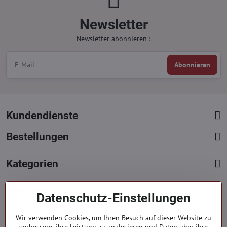
Newsletter
Newsletter abonnieren :
Abonnieren
Kundendienste
Bestellungen
Kategorien
Kontakte
Datenschutz-Einstellungen
+421 919 060 751
Wir verwenden Cookies, um Ihren Besuch auf dieser Website zu
Mont. - Freit. : 09:00 - 15:00 hod.