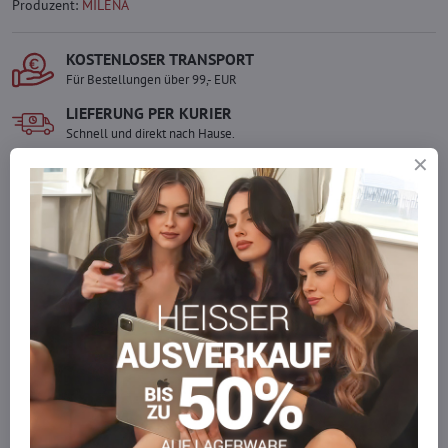
Produzent:
MILENA
KOSTENLOSER TRANSPORT
Für Bestellungen über 99,- EUR
LIEFERUNG PER KURIER
Schnell und direkt nach Hause.
SICHERE ZAHLUNGEN
Gesicherte Online-Zahlungen
Ware auf Lager
Wir versenden sofort
Werden Sie Teil von everlady
Werden Sie Teil von everlady und genießen Sie einen
5 %
Mitgliedervorteil
bei jedem Einkauf.
Der Vorteil wird automatisch im Warenkorb angewendet.
Möchten Sie mehr bestellen, als wir
auf Lager haben?
Zögern Sie nicht, uns zu kontaktieren, wir füllen die Ware für Sie