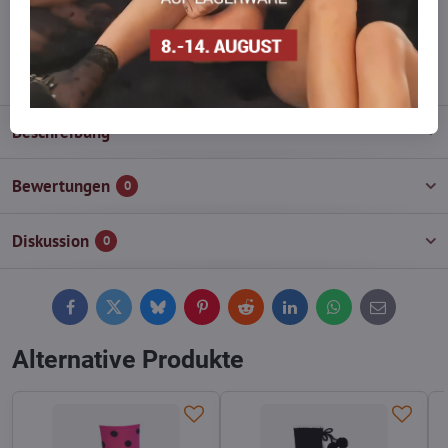
wieder auf!
info​@everlady​.eu
Beschreibung
Bewertungen
0
Diskussion
0
Facebook
Twitter
Bluesky
Pinterest
Reddit
LinkedIn
WhatsApp
E-
mail
Alternative Produkte