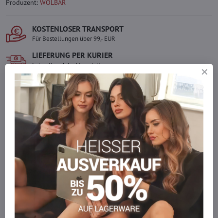
Produzent:
WOLBAR
KOSTENLOSER TRANSPORT
Für Bestellungen über 99,- EUR
LIEFERUNG PER KURIER
Schnell und direkt nach Hause.
SICHERE ZAHLUNGEN
Gesicherte Online-Zahlungen
Ware auf Lager
Wir versenden sofort
Werden Sie Teil von everlady
Werden Sie Teil von everlady und genießen Sie einen
5 %
Mitgliedervorteil
bei jedem Einkauf.
Der Vorteil wird automatisch im Warenkorb angewendet.
Möchten Sie mehr bestellen, als wir
auf Lager haben?
Zögern Sie nicht, uns zu kontaktieren, wir füllen die Ware für Sie