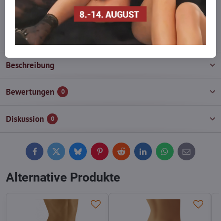
wieder auf!
info​@everlady​.eu
Beschreibung
Bewertungen
0
Diskussion
0
Facebook
Twitter
Bluesky
Pinterest
Reddit
LinkedIn
WhatsApp
E-
mail
Alternative Produkte