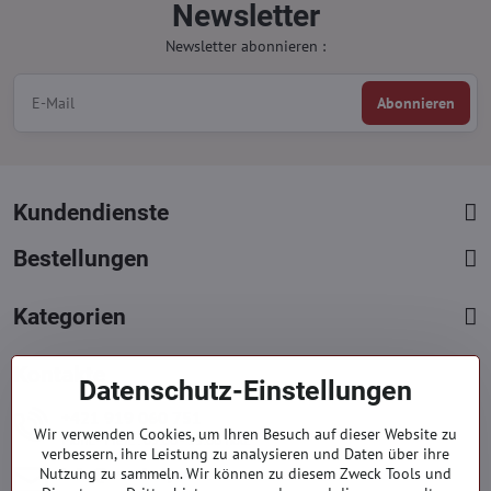
Newsletter
Newsletter abonnieren :
Abonnieren
Kundendienste
Bestellungen
Kategorien
Kontakte
Datenschutz-Einstellungen
+421 919 060 751
Wir verwenden Cookies, um Ihren Besuch auf dieser Website zu
Mont. - Freit. : 09:00 - 15:00 hod.
verbessern, ihre Leistung zu analysieren und Daten über ihre
info​@everlady​.eu
Nutzung zu sammeln. Wir können zu diesem Zweck Tools und