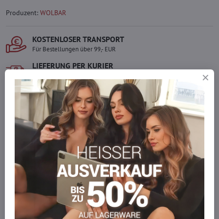
Produzent:
WOLBAR
KOSTENLOSER TRANSPORT
Für Bestellungen über 99,- EUR
LIEFERUNG PER KURIER
Schnell und direkt nach Hause.
SICHERE ZAHLUNGEN
Gesicherte Online-Zahlungen
Ware auf Lager
Wir versenden sofort
Werden Sie Teil von everlady
Werden Sie Teil von everlady und genießen Sie einen
5 %
Mitgliedervorteil
bei jedem Einkauf.
Der Vorteil wird automatisch im Warenkorb angewendet.
Möchten Sie mehr bestellen, als wir
auf Lager haben?