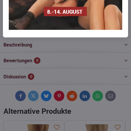
Zögern Sie nicht, uns zu kontaktieren, wir füllen die Ware für Sie
wieder auf!
info​@everlady​.eu
Beschreibung
Bewertungen
0
Diskussion
0
Facebook
Twitter
Bluesky
Pinterest
Reddit
LinkedIn
WhatsApp
E-
mail
Alternative Produkte