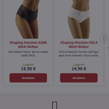
Shaping-Höschen GABE
Shaping-Höschen HULA
MAXI Wolbar
MAXI Wolbar
D
Die höhere Taille- das ist model
HULA-Höschen formen die Figur
GABE MAXI.
dank ihrer höheren Taille schön.
Lagernd
Lagernd
18,90 €
14,90 €
Ansehen
Ansehen