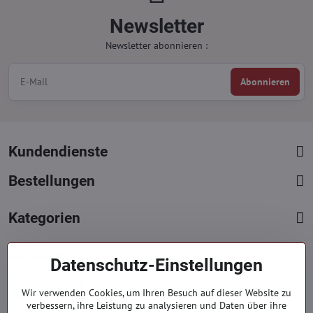
Newsletter
Newsletter abonnieren :
Abonnieren
Kundendienste
Bestellungen
Kategorien
Kontakte
Datenschutz-Einstellungen
+421 919 060 751
Wir verwenden Cookies, um Ihren Besuch auf dieser Website zu
Mont. - Freit. : 09:00 - 15:00 hod.
verbessern, ihre Leistung zu analysieren und Daten über ihre