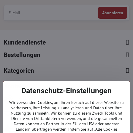
Abonnieren
Kundendienste
Bestellungen
Kategorien
Kontakte
Datenschutz-Einstellungen
+421 919 060 751
Wir verwenden Cookies, um Ihren Besuch auf dieser Website zu
Mont. - Freit. : 09:00 - 15:00 hod.
verbessern, ihre Leistung zu analysieren und Daten über ihre
info​@everlady​.eu
Nutzung zu sammeln. Wir können zu diesem Zweck Tools und
Dienste von Drittanbietern verwenden, und die gesammelten
Non stop ( 24/7 )
Daten können an Partner in der EU, den USA oder anderen
Impressum
Ländern übertragen werden. Indem Sie auf „Alle Cookies