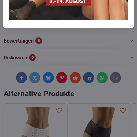
info​@everlady​.eu
Beschreibung
Bewertungen
0
Diskussion
0
Facebook
Twitter
Bluesky
Pinterest
Reddit
LinkedIn
WhatsApp
E-
mail
Alternative Produkte