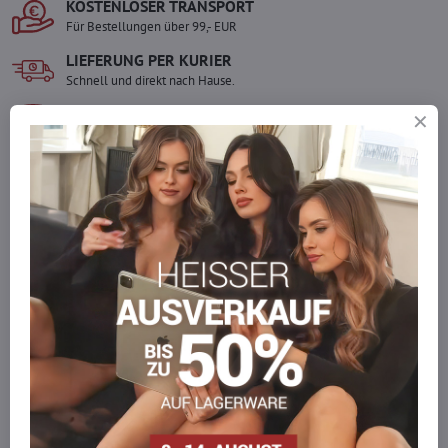
KOSTENLOSER TRANSPORT
Für Bestellungen über 99,- EUR
LIEFERUNG PER KURIER
Schnell und direkt nach Hause.
SICHERE ZAHLUNGEN
Gesicherte Online-Zahlungen
Ware auf Lager
Wir versenden sofort
Werden Sie Teil von everlady
Werden Sie Teil von everlady und genießen Sie einen
5 %
Mitgliedervorteil
bei jedem Einkauf.
Der Vorteil wird automatisch im Warenkorb angewendet.
Möchten Sie mehr bestellen, als wir
auf Lager haben?
Zögern Sie nicht, uns zu kontaktieren, wir füllen die Ware für Sie
wieder auf!