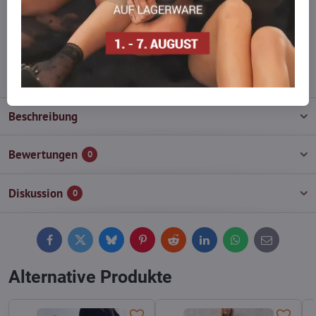
Zögern Sie nicht, uns zu kontaktieren, wir füllen die Ware für Sie
wieder auf!
info​@everlady​.eu
Beschreibung
Bewertungen
0
Diskussion
0
Facebook
Twitter
Bluesky
Pinterest
Reddit
LinkedIn
WhatsApp
E-
mail
Alternative Produkte