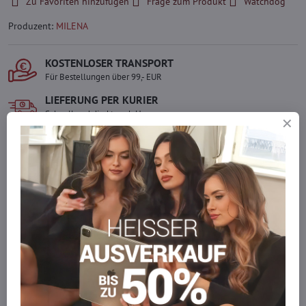
Zu Favoriten hinzufügen
Frage zum Produkt
Watchdog
Produzent:
MILENA
KOSTENLOSER TRANSPORT
Für Bestellungen über 99,- EUR
LIEFERUNG PER KURIER
Schnell und direkt nach Hause.
SICHERE ZAHLUNGEN
Gesicherte Online-Zahlungen
Ware auf Lager
Wir versenden sofort
Werden Sie Teil von everlady
Werden Sie Teil von everlady und genießen Sie einen
5 %
Mitgliedervorteil
bei jedem Einkauf.
Der Vorteil wird automatisch im Warenkorb angewendet.
Möchten Sie mehr bestellen, als wir
auf Lager haben?