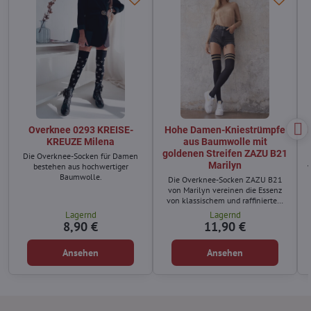
Overknee 0293 KREISE-
Hohe Damen-Kniestrümpfe
KREUZE Milena
aus Baumwolle mit
goldenen Streifen ZAZU B21
Die Overknee-Socken für Damen
Marilyn
bestehen aus hochwertiger
Baumwolle.
Die Overknee-Socken ZAZU B21
von Marilyn vereinen die Essenz
von klassischem und raffiniertem
Stil.
Lagernd
Lagernd
8,90 €
11,90 €
Ansehen
Ansehen