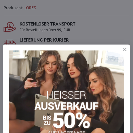
Produzent:
LORES
KOSTENLOSER TRANSPORT
Für Bestellungen über 99,- EUR
LIEFERUNG PER KURIER
Schnell und direkt nach Hause.
SICHERE ZAHLUNGEN
Gesicherte Online-Zahlungen
Ware auf Lager
Wir versenden sofort
Werden Sie Teil von everlady
Werden Sie Teil von everlady und genießen Sie einen
5 %
Mitgliedervorteil
bei jedem Einkauf.
Der Vorteil wird automatisch im Warenkorb angewendet.
Möchten Sie mehr bestellen, als wir
auf Lager haben?