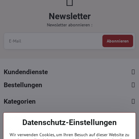
Newsletter
Newsletter abonnieren :
Abonnieren
Kundendienste
Bestellungen
Kategorien
Kontakte
Datenschutz-Einstellungen
+421 919 060 751
Wir verwenden Cookies, um Ihren Besuch auf dieser Website zu
Mont. - Freit. : 09:00 - 15:00 hod.