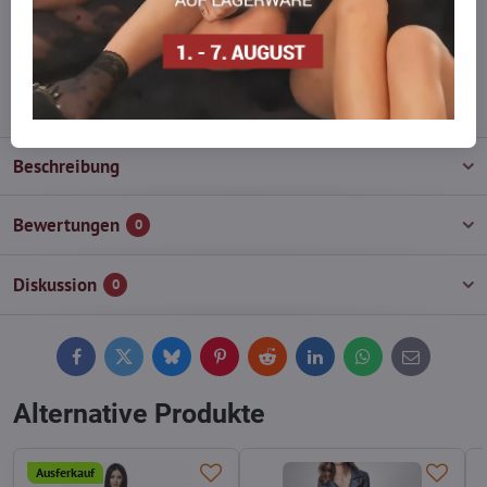
Zögern Sie nicht, uns zu kontaktieren, wir füllen die Ware für Sie
wieder auf!
info​@everlady​.eu
Beschreibung
Bewertungen
0
Diskussion
0
Facebook
Twitter
Bluesky
Pinterest
Reddit
LinkedIn
WhatsApp
E-
mail
Alternative Produkte
Ausferkauf