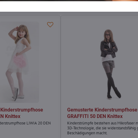
 Kinderstrumpfhose
Gemusterte Kinderstrumpfhose
N Knittex
GRAFFITI 50 DEN Knittex
derstrumpfhose LIWIA 20 DEN
Kinderstrümpfe bestehen aus Mikrofaser m
3D-Technologie, die sie widerstandsfähig
Beschädigungen macht.