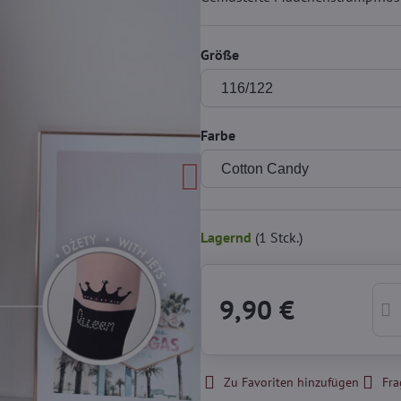
Größe
Farbe
Lagernd
(
1
Stck.)
9,90 €
Zu Favoriten hinzufügen
Fra