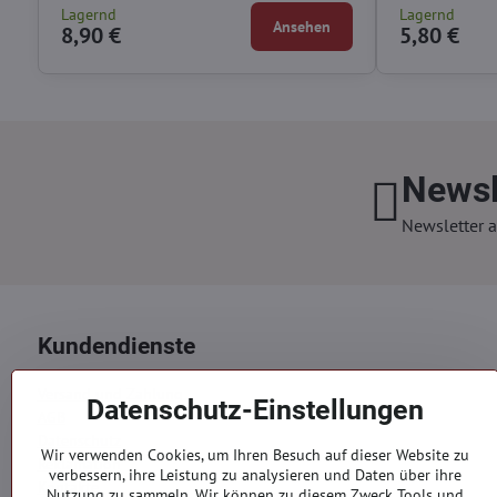
Lagernd
Lagernd
Ansehen
8,90 €
5,80 €
Newsl
Newsletter a
Kundendienste
Versand und Zahlung
Datenschutz-Einstellungen
AGB
Datenschutz
Wir verwenden Cookies, um Ihren Besuch auf dieser Website zu
Reklamation
verbessern, ihre Leistung zu analysieren und Daten über ihre
Kontakte
Nutzung zu sammeln. Wir können zu diesem Zweck Tools und