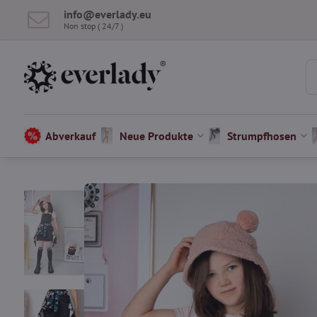
info​@everlady​.eu
Non stop ( 24/7 )
Abverkauf
Neue Produkte
Strumpfhosen