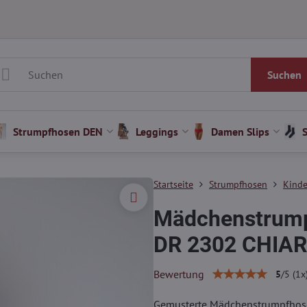
Suchen
Strumpfhosen DEN
Leggings
Damen Slips
Startseite
Strumpfhosen
Kinde
Mädchenstrump
DR 2302 CHIAR
Bewertung
5
/
5
(
1
x
Gemusterte Mädchenstrumpfhose 