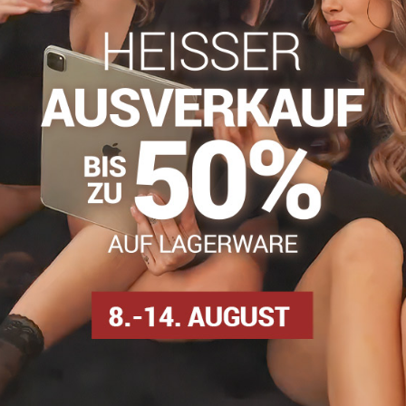
info​@everlady​.eu
Beschreibung
Bewertungen
Diskussion
0
0
mit Strasssteinen. Dank der 3D-Technologie fühlt sich die Stru
nähten Keil.
han
osen
Kinder Strumpfhosen
Facebook
Twitter
Bluesky
Pinterest
Reddit
LinkedIn
WhatsApp
E-
mail