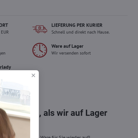
ORT
LIEFERUNG PER KURIER
- EUR
Schnell und direkt nach Hause.
Ware auf Lager
gen
Wir versenden sofort
erlady
ady und
 Einkauf.
sch im
bestellen, als wir auf Lager
eren, wir füllen die Ware für Sie wieder auf!