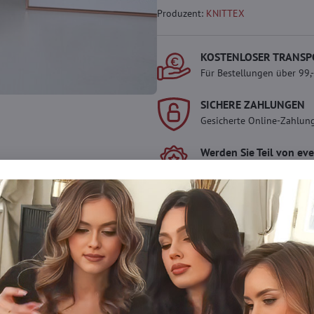
Produzent:
KNITTEX
KOSTENLOSER TRANSP
Für Bestellungen über 99,
SICHERE ZAHLUNGEN
Gesicherte Online-Zahlun
Werden Sie Teil von ev
Werden Sie Teil von everl
genießen Sie einen
5 %
Mitgliedervorteil
bei jedem
Der Vorteil wird automati
Warenkorb angewendet.
Möchten Sie mehr 
haben?
Zögern Sie nicht, uns zu kontakti