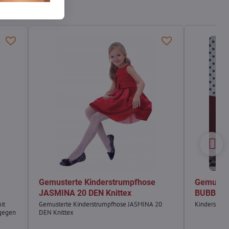
Gemusterte Kinderstrumpfhose
Gemuster
JASMINA 20 DEN Knittex
BUBBLES 
it
Gemusterte Kinderstrumpfhose JASMINA 20
Kinderstrümp
 gegen
DEN Knittex