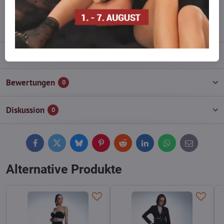
info​@everlady​.eu
Beschreibung
Bewertungen
0
Diskussion
0
Facebook
Twitter
Bluesky
Pinterest
Reddit
LinkedIn
WhatsApp
E-
mail
Alternative Produkte