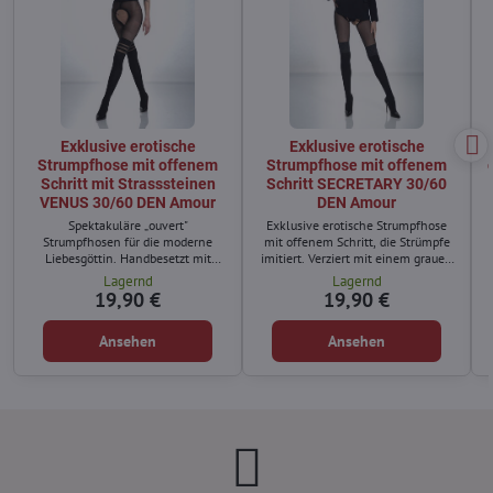
Exklusive erotische
Exklusive erotische
Strumpfhose mit offenem
Strumpfhose mit offenem
Schritt mit Strasssteinen
Schritt SECRETARY 30/60
VENUS 30/60 DEN Amour
DEN Amour
Spektakuläre „ouvert"
Exklusive erotische Strumpfhose
Strumpfhosen für die moderne
mit offenem Schritt, die Strümpfe
Liebesgöttin. Handbesetzt mit
imitiert. Verziert mit einem grauen
Kristallen um den Oberschenkel.
Melange-Streifen mit schwarzen
Lagernd
Lagernd
Der Schmuckeffekt verleiht
Punkten.
19,90 €
19,90 €
Exklusivität und Raffinesse, eine
perfekte Ergänzung für
Ansehen
Ansehen
Abendoutfits.