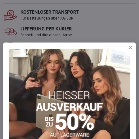
KOSTENLOSER TRANSPORT
Für Bestellungen über 99,- EUR
LIEFERUNG PER KURIER
Schnell und direkt nach Hause.
SICHERE ZAHLUNGEN
Gesicherte Online-Zahlungen
Ware auf Lager
Wir versenden sofort
Werden Sie Teil von everlady
Werden Sie Teil von everlady und genießen Sie einen
5 %
Mitgliedervorteil
bei jedem Einkauf.
Der Vorteil wird automatisch im Warenkorb angewendet.
Möchten Sie mehr bestellen, als wir
auf Lager haben?
Zögern Sie nicht, uns zu kontaktieren, wir füllen die Ware für Sie
wieder auf!