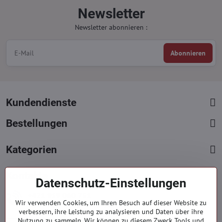
Newsletter
Newsletter abonnieren :
Abonnieren
Kundendienste
Bestellungen
Kategorien
Kontakte
Datenschutz-Einstellungen
+421 919 060 751
Wir verwenden Cookies, um Ihren Besuch auf dieser Website zu
Mont. - Freit. : 09:00 - 15:00 hod.
verbessern, ihre Leistung zu analysieren und Daten über ihre
info​@everlady​.eu
Nutzung zu sammeln. Wir können zu diesem Zweck Tools und