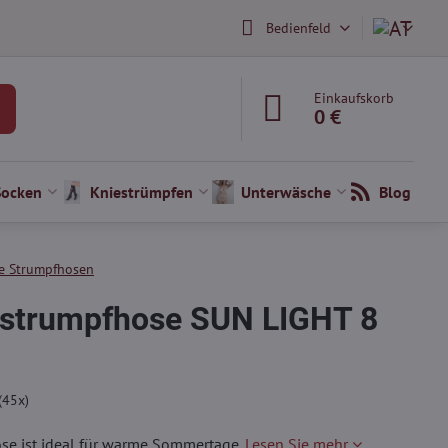
Bedienfeld
Einkaufskorb
0 €
Socken
Kniestrümpfen
Unterwäsche
Blog
e Strumpfhosen
trumpfhose SUN LIGHT 8
(
45
x)
e ist ideal für warme Sommertage.
Lesen Sie mehr