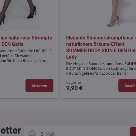
nne halterlose Strümpfe
Elegante Sommerstrumpfhose 
 DEN Gatta
natürlichem Bräune-Effekt
SUMMER BODY SKIN 8 DEN Gol
halterlosen Strümpfe MICHELLE
d perfekt für warme
Lady
nn Sie Ihren Beinen einen
Die elegante Sommerstrumpfhose SUMM
 gepflegten Look verleihen
BODY SKIN 8 DEN Golden Lady sorgt für 
natürlich gebräunten Look der Beine.
Lagernd
Ansehen
Anseh
9,90 €
etter