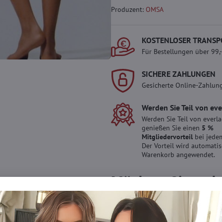
Produzent:
OMSA
KOSTENLOSER TRANSP
Für Bestellungen über 99,
SICHERE ZAHLUNGEN
Gesicherte Online-Zahlun
Werden Sie Teil von ev
Werden Sie Teil von everl
genießen Sie einen
5 %
Mitgliedervorteil
bei jedem
Der Vorteil wird automati
Warenkorb angewendet.
Möchten Sie mehr 
haben?
Zögern Sie nicht, uns zu kontakti