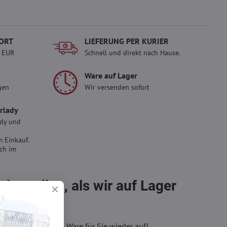
ORT
LIEFERUNG PER KURIER
- EUR
Schnell und direkt nach Hause.
Ware auf Lager
gen
Wir versenden sofort
erlady
ady und
 Einkauf.
sch im
bestellen, als wir auf Lager
eren, wir füllen die Ware für Sie wieder auf!