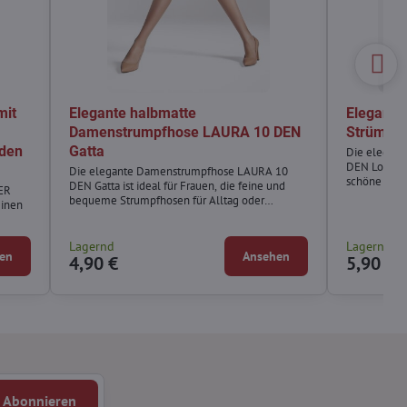
mit
Elegante halbmatte
Elegante 
Damenstrumpfhose LAURA 10 DEN
Strümpfe
den
Gatta
Die elegant
DEN Lores si
Die elegante Damenstrumpfhose LAURA 10
schöne und 
DEN Gatta ist ideal für Frauen, die feine und
ER
bequeme Strumpfhosen für Alltag oder
einen
besondere Anlässe suchen.
Lagernd
Lagernd
en
Ansehen
4,90 €
5,90 €
Abonnieren