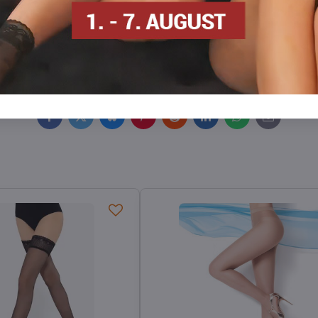
an
Dünne Strumpfhosen
Strumpfhosen DEN
Strumpfh
Facebook
Twitter
Bluesky
Pinterest
Reddit
LinkedIn
WhatsApp
E-
mail