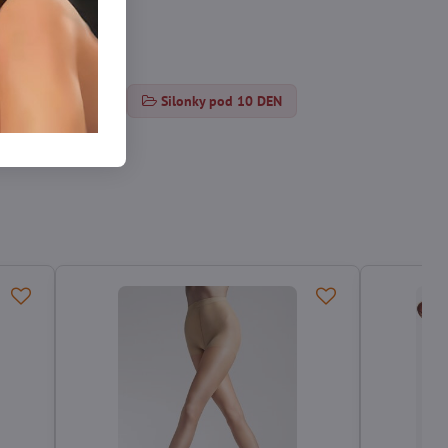
osen unter 10 DEN
Silonky pod 10 DEN