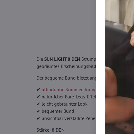
Die
SUN LIGHT 8 DEN
Strumpfhose ist ideal für 
gebräuntes Erscheinungsbild der Beine.
Der bequeme Bund bietet angenehmen Tragekomf
✔
ultradünne Sommerstrumpfhose
✔ natürlicher Bare-Legs-Effekt
✔ leicht gebräunter Look
✔ bequemer Bund
✔ unsichtbar verstärkte Zehen
Stärke: 8 DEN