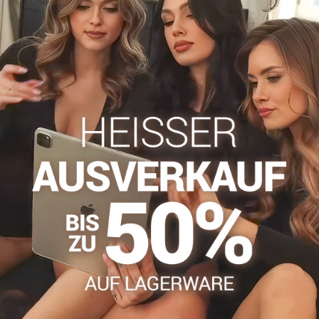
info​@everlady​.eu
Beschreibung
Bewertungen
Diskussion
0
0
warme Sommertage. Das feine Material mit Lycra sorgt für einen na
ort, während unsichtbar verstärkte Zehen auch das Tragen mit 