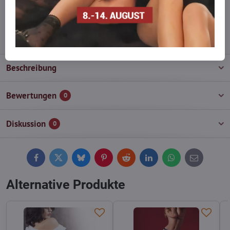
wieder auf!
info​@everlady​.eu
Beschreibung
Bewertungen
0
Diskussion
0
Facebook
Twitter
Bluesky
Pinterest
Reddit
LinkedIn
WhatsApp
E-
mail
Alternative Produkte