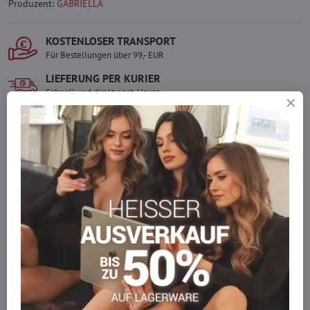
Produzent:
GABRIELLA
KOSTENLOSER TRANSPORT
Für Bestellungen über 99,- EUR
LIEFERUNG PER KURIER
Schnell und direkt nach Hause.
SICHERE ZAHLUNGEN
Gesicherte Online-Zahlungen
Ware auf Lager
Wir versenden sofort
Werden Sie Teil von everlady
Werden Sie Teil von everlady und genießen Sie einen
5 %
Mitgliedervorteil
bei jedem Einkauf.
Der Vorteil wird automatisch im Warenkorb angewendet.
Möchten Sie mehr bestellen, als wir
auf Lager haben?
Zögern Sie nicht, uns zu kontaktieren, wir füllen die Ware für Sie