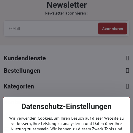
Newsletter
Newsletter abonnieren :
Abonnieren
Kundendienste
Bestellungen
Kategorien
Kontakte
Datenschutz-Einstellungen
+421 919 060 751
Wir verwenden Cookies, um Ihren Besuch auf dieser Website zu
Mont. - Freit. : 09:00 - 15:00 hod.
verbessern, ihre Leistung zu analysieren und Daten über ihre
info​@everlady​.eu
Nutzung zu sammeln. Wir können zu diesem Zweck Tools und