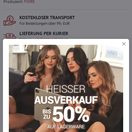
Produzent:
FIORE
KOSTENLOSER TRANSPORT
Für Bestellungen über 99,- EUR
LIEFERUNG PER KURIER
Schnell und direkt nach Hause.
SICHERE ZAHLUNGEN
Gesicherte Online-Zahlungen
Ware auf Lager
Wir versenden sofort
Werden Sie Teil von everlady
Werden Sie Teil von everlady und genießen Sie einen
5 %
Mitgliedervorteil
bei jedem Einkauf.
Der Vorteil wird automatisch im Warenkorb angewendet.
Möchten Sie mehr bestellen, als wir
auf Lager haben?
Zögern Sie nicht, uns zu kontaktieren, wir füllen die Ware für Sie