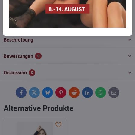
wieder auf!
info​@everlady​.eu
Beschreibung
Bewertungen
0
Diskussion
0
Facebook
Twitter
Bluesky
Pinterest
Reddit
LinkedIn
WhatsApp
E-
mail
Alternative Produkte