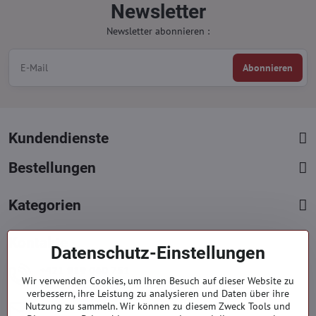
Newsletter
Newsletter abonnieren :
Abonnieren
Kundendienste
Bestellungen
Kategorien
Kontakte
Datenschutz-Einstellungen
+421 919 060 751
Wir verwenden Cookies, um Ihren Besuch auf dieser Website zu
Mont. - Freit. : 09:00 - 15:00 hod.
verbessern, ihre Leistung zu analysieren und Daten über ihre
info​@everlady​.eu
Nutzung zu sammeln. Wir können zu diesem Zweck Tools und