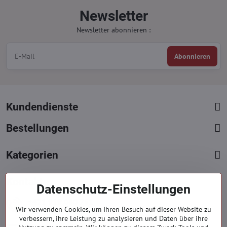
Newsletter
Newsletter abonnieren :
Abonnieren
Kundendienste
Bestellungen
Kategorien
Kontakte
Datenschutz-Einstellungen
+421 919 060 751
Wir verwenden Cookies, um Ihren Besuch auf dieser Website zu
Mont. - Freit. : 09:00 - 15:00 hod.
verbessern, ihre Leistung zu analysieren und Daten über ihre