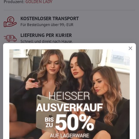
Produzent:
GOLDEN LADY
KOSTENLOSER TRANSPORT
Für Bestellungen über 99,- EUR
LIEFERUNG PER KURIER
Schnell und direkt nach Hause.
SICHERE ZAHLUNGEN
Gesicherte Online-Zahlungen
Ware auf Lager
Wir versenden sofort
Werden Sie Teil von everlady
Werden Sie Teil von everlady und genießen Sie einen
5 %
Mitgliedervorteil
bei jedem Einkauf.
Der Vorteil wird automatisch im Warenkorb angewendet.
Möchten Sie mehr bestellen, als wir
auf Lager haben?
Zögern Sie nicht, uns zu kontaktieren, wir füllen die Ware für Sie