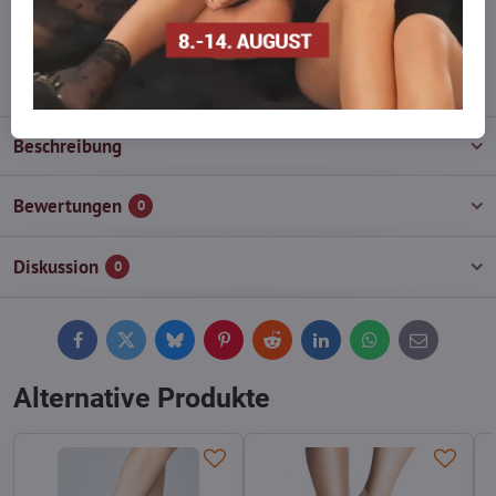
wieder auf!
info​@everlady​.eu
Beschreibung
Bewertungen
0
Diskussion
0
Facebook
Twitter
Bluesky
Pinterest
Reddit
LinkedIn
WhatsApp
E-
mail
Alternative Produkte