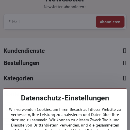
Newsletter abonnieren :
Abonnieren
Kundendienste
Bestellungen
Kategorien
Kontakte
Datenschutz-Einstellungen
+421 919 060 751
Wir verwenden Cookies, um Ihren Besuch auf dieser Website zu
Mont. - Freit. : 09:00 - 15:00 hod.
verbessern, ihre Leistung zu analysieren und Daten über ihre
info​@everlady​.eu
Nutzung zu sammeln. Wir können zu diesem Zweck Tools und
Dienste von Drittanbietern verwenden, und die gesammelten
Non stop ( 24/7 )