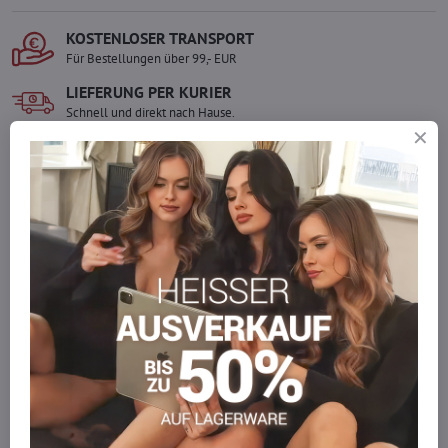
KOSTENLOSER TRANSPORT
Für Bestellungen über 99,- EUR
LIEFERUNG PER KURIER
Schnell und direkt nach Hause.
SICHERE ZAHLUNGEN
Gesicherte Online-Zahlungen
Ware auf Lager
Wir versenden sofort
Werden Sie Teil von everlady
Werden Sie Teil von everlady und genießen Sie einen
5 %
Mitgliedervorteil
bei jedem Einkauf.
Der Vorteil wird automatisch im Warenkorb angewendet.
Möchten Sie mehr bestellen, als wir
auf Lager haben?
Zögern Sie nicht, uns zu kontaktieren, wir füllen die Ware für Sie
wieder auf!