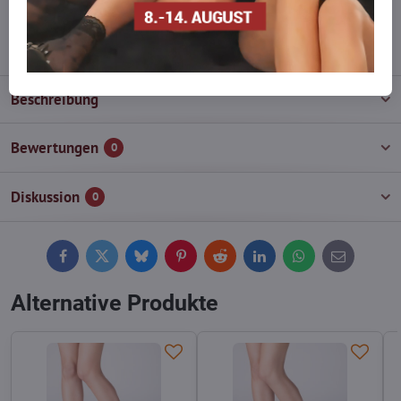
info​@everlady​.eu
Beschreibung
Bewertungen
0
Diskussion
0
Facebook
Twitter
Bluesky
Pinterest
Reddit
LinkedIn
WhatsApp
E-
mail
Alternative Produkte