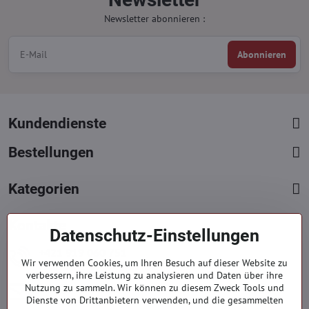
Newsletter abonnieren :
Abonnieren
Kundendienste
Bestellungen
Kategorien
Kontakte
Datenschutz-Einstellungen
+421 919 060 751
Wir verwenden Cookies, um Ihren Besuch auf dieser Website zu
Mont. - Freit. : 09:00 - 15:00 hod.
verbessern, ihre Leistung zu analysieren und Daten über ihre
info​@everlady​.eu
Nutzung zu sammeln. Wir können zu diesem Zweck Tools und
Dienste von Drittanbietern verwenden, und die gesammelten
Non stop ( 24/7 )