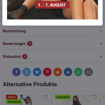
wieder auf!
info​@everlady​.eu
Beschreibung
Bewertungen
0
Diskussion
0
Facebook
Twitter
Bluesky
Pinterest
Reddit
LinkedIn
WhatsApp
E-
mail
Alternative Produkte
Aktion
Ausferkauf
Ausferkauf