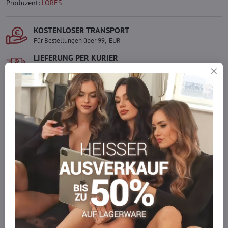
Produzent:
LORES
KOSTENLOSER TRANSPORT
Für Bestellungen über 99,- EUR
LIEFERUNG PER KURIER
Schnell und direkt nach Hause.
SICHERE ZAHLUNGEN
Gesicherte Online-Zahlungen
Ware auf Lager
Wir versenden sofort
Werden Sie Teil von everlady
Werden Sie Teil von everlady und genießen Sie einen
5 %
Mitgliedervorteil
bei jedem Einkauf.
Der Vorteil wird automatisch im Warenkorb angewendet.
Möchten Sie mehr bestellen, als wir
auf Lager haben?
Zögern Sie nicht, uns zu kontaktieren, wir füllen die Ware für Sie