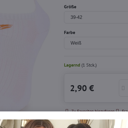
Größe
Farbe
Lagernd
(
1
Stck.)
2,90 €
Zu Favoriten hinzufügen
Fra
Produzent:
MARILYN