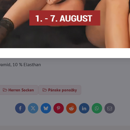
info​@everlady​.eu
Beschreibung
Bewertungen
Diskussion
0
0
er Baumwolle. Die Socken haben auf der Unterseite Frottee. Sie 
amid, 10 % Elasthan
Herren Socken
Pánske ponožky
Facebook
Twitter
Bluesky
Pinterest
Reddit
LinkedIn
WhatsApp
E-
mail