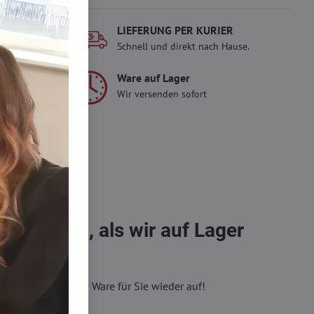
ORT
LIEFERUNG PER KURIER
- EUR
Schnell und direkt nach Hause.
Ware auf Lager
gen
Wir versenden sofort
erlady
ady und
 Einkauf.
sch im
bestellen, als wir auf Lager
eren, wir füllen die Ware für Sie wieder auf!