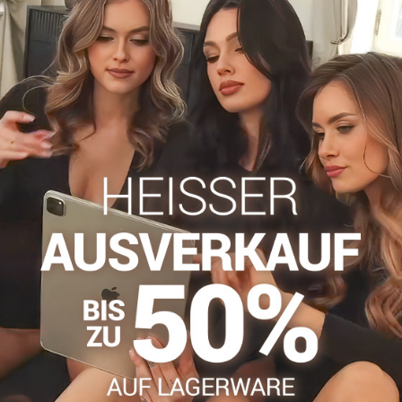
KOSTENLOSER TRANSP
Für Bestellungen über 99,
SICHERE ZAHLUNGEN
Gesicherte Online-Zahlun
Werden Sie Teil von ev
Werden Sie Teil von everl
genießen Sie einen
5 %
Mitgliedervorteil
bei jedem
Der Vorteil wird automati
Warenkorb angewendet.
Möchten Sie mehr 
haben?
Zögern Sie nicht, uns zu kontakti