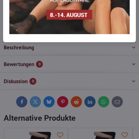
Zögern Sie nicht, uns zu kontaktieren, wir füllen die Ware für Sie
wieder auf!
info​@everlady​.eu
Beschreibung
Bewertungen
0
Diskussion
0
Facebook
Twitter
Bluesky
Pinterest
Reddit
LinkedIn
WhatsApp
E-
mail
Alternative Produkte