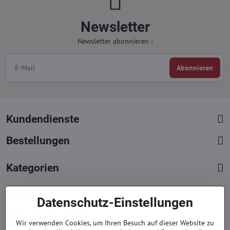
Newsletter
Newsletter abonnieren :
Abonnieren
Kundendienste
Bestellungen
Kategorien
Kontakte
Datenschutz-Einstellungen
+421 919 060 751
Wir verwenden Cookies, um Ihren Besuch auf dieser Website zu
Mont. - Freit. : 09:00 - 15:00 hod.