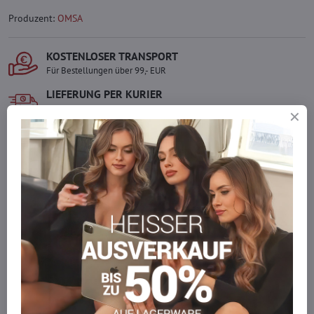
Produzent:
OMSA
KOSTENLOSER TRANSPORT
Für Bestellungen über 99,- EUR
LIEFERUNG PER KURIER
Schnell und direkt nach Hause.
SICHERE ZAHLUNGEN
Gesicherte Online-Zahlungen
Ware auf Lager
Wir versenden sofort
Werden Sie Teil von everlady
Werden Sie Teil von everlady und genießen Sie einen
5 %
Mitgliedervorteil
bei jedem Einkauf.
Der Vorteil wird automatisch im Warenkorb angewendet.
Möchten Sie mehr bestellen, als wir
auf Lager haben?