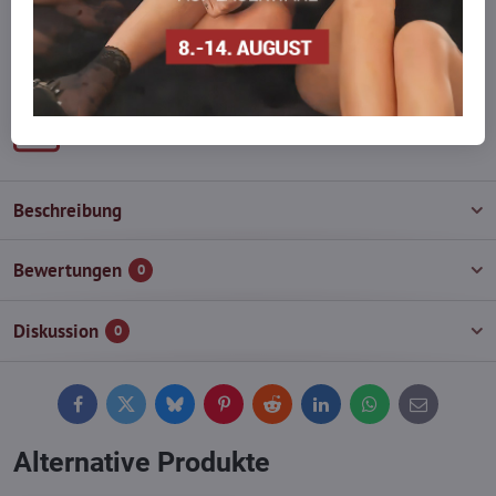
auf Lager haben?
Zögern Sie nicht, uns zu kontaktieren, wir füllen die Ware für Sie
wieder auf!
info​@everlady​.eu
Beschreibung
Bewertungen
0
Diskussion
0
Facebook
Twitter
Bluesky
Pinterest
Reddit
LinkedIn
WhatsApp
E-
mail
Alternative Produkte