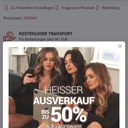
Zu Favoriten hinzufügen
Frage zum Produkt
Watchdog
Produzent:
ADRIAN
KOSTENLOSER TRANSPORT
Für Bestellungen über 99,- EUR
LIEFERUNG PER KURIER
Schnell und direkt nach Hause.
SICHERE ZAHLUNGEN
Gesicherte Online-Zahlungen
Ware auf Lager
Wir versenden sofort
Werden Sie Teil von everlady
Werden Sie Teil von everlady und genießen Sie einen
5 %
Mitgliedervorteil
bei jedem Einkauf.
Der Vorteil wird automatisch im Warenkorb angewendet.
Möchten Sie mehr bestellen, als wir